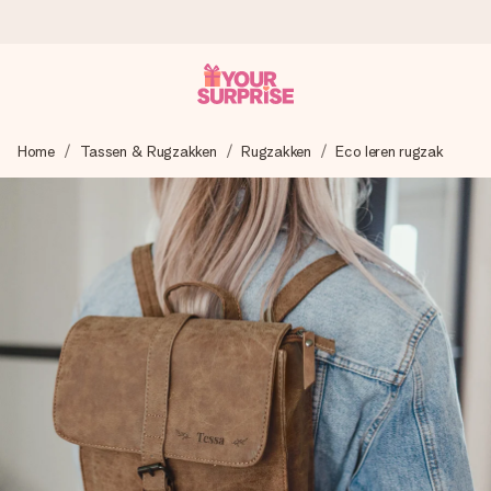
Voor 16:00 besteld, vandaag verzonden
Home
Tassen & Rugzakken
Rugzakken
Eco leren rugzak
We maken jouw cadeau met zorg en zorgen dat het
razendsnel onderweg is - zodat jij kunt geven op precies
het juiste moment, wanneer het het meeste betekent.
4,8 (gebaseerd op +8.000 reviews)
Onze cadeaus worden gewaardeerd. Klanten beoordelen
ons met een 4,7 op Google Reviews
Gratis wenskaartje
Je maakt in een paar stappen iets unieks – met haar naam,