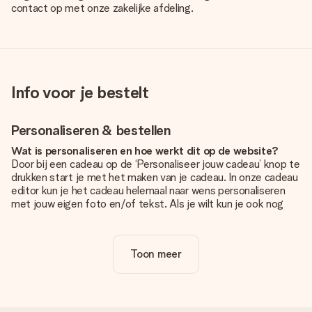
contact op met onze zakelijke afdeling.
Info voor je bestelt
Personaliseren & bestellen
Wat is personaliseren en hoe werkt dit op de website?
Door bij een cadeau op de ‘Personaliseer jouw cadeau’ knop te
drukken start je met het maken van je cadeau. In onze cadeau
editor kun je het cadeau helemaal naar wens personaliseren
met jouw eigen foto en/of tekst. Als je wilt kun je ook nog
kiezen voor een tof design om je unieke cadeau helemaal af
te maken.
Toon meer
Is personalisatie in de prijs inbegrepen?
De prijs die op de website wordt getoond is inclusief de
personalisatie van jouw cadeau. Wel zo duidelijk!
Hoe weet ik of mijn foto van de juiste kwaliteit is?