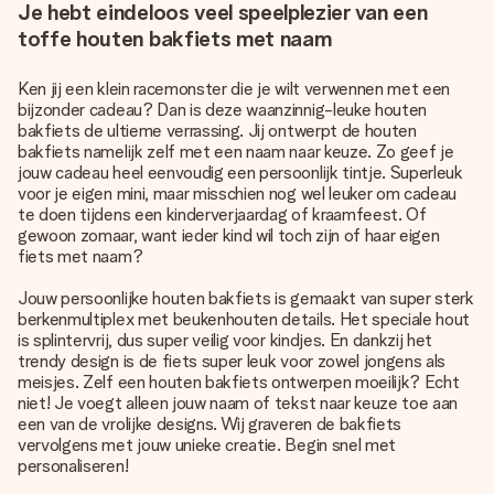
Je hebt eindeloos veel speelplezier van een
toffe houten bakfiets met naam
Ken jij een klein racemonster die je wilt verwennen met een
bijzonder cadeau? Dan is deze waanzinnig-leuke houten
bakfiets de ultieme verrassing. Jij ontwerpt de houten
bakfiets namelijk zelf met een naam naar keuze. Zo geef je
jouw cadeau heel eenvoudig een persoonlijk tintje. Superleuk
voor je eigen mini, maar misschien nog wel leuker om cadeau
te doen tijdens een kinderverjaardag of kraamfeest. Of
gewoon zomaar, want ieder kind wil toch zijn of haar eigen
fiets met naam?
Jouw persoonlijke houten bakfiets is gemaakt van super sterk
berkenmultiplex met beukenhouten details. Het speciale hout
is splintervrij, dus super veilig voor kindjes. En dankzij het
trendy design is de fiets super leuk voor zowel jongens als
meisjes. Zelf een houten bakfiets ontwerpen moeilijk? Echt
niet! Je voegt alleen jouw naam of tekst naar keuze toe aan
een van de vrolijke designs. Wij graveren de bakfiets
vervolgens met jouw unieke creatie. Begin snel met
personaliseren!