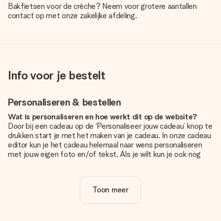
Bakfietsen voor de crèche? Neem voor grotere aantallen
contact op met onze zakelijke afdeling.
Info voor je bestelt
Personaliseren & bestellen
Wat is personaliseren en hoe werkt dit op de website?
Door bij een cadeau op de ‘Personaliseer jouw cadeau’ knop te
drukken start je met het maken van je cadeau. In onze cadeau
editor kun je het cadeau helemaal naar wens personaliseren
met jouw eigen foto en/of tekst. Als je wilt kun je ook nog
kiezen voor een tof design om je unieke cadeau helemaal af
te maken.
Toon meer
Is personalisatie in de prijs inbegrepen?
De prijs die op de website wordt getoond is inclusief de
personalisatie van jouw cadeau. Wel zo duidelijk!