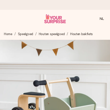
NL
Voor 16:00 besteld, vandaag verzonden
Home
Speelgoed
Houten speelgoed
Houten bakfiets
We maken jouw cadeau met zorg en zorgen dat het
razendsnel onderweg is - zodat jij kunt geven op precies
het juiste moment, wanneer het het meeste betekent.
4,8 (gebaseerd op +8.000 reviews)
Onze cadeaus worden gewaardeerd. Klanten beoordelen
ons met een 4,7 op Google Reviews
Gratis wenskaartje
Je maakt in een paar stappen iets unieks – met haar naam,