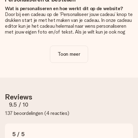
Wat is personaliseren en hoe werkt dit op de website?
Door bij een cadeau op de ‘Personaliseer jouw cadeau’ knop te
drukken start je met het maken van je cadeau. In onze cadeau
editor kun je het cadeau helemaal naar wens personaliseren
met jouw eigen foto en/of tekst. Als je wilt kun je ook nog
kiezen voor een tof design om je unieke cadeau helemaal af
te maken.
Toon meer
Is personalisatie in de prijs inbegrepen?
De prijs die op de website wordt getoond is inclusief de
personalisatie van jouw cadeau. Wel zo duidelijk!
Hoe weet ik of mijn foto van de juiste kwaliteit is?
We willen er zeker van zijn dat je helemaal blij bent met je
cadeau. Daarom is het belangrijk om foto's van hoge kwaliteit
Reviews
te gebruiken. Als je niet zeker bent over de kwaliteit van je
foto, neem dan contact op met onze klantenservice en stuur
9.5
/ 10
je foto mee met het cadeau dat je wilt bestellen. Zij kunnen
137 beoordelingen
(
4 reacties
)
de kwaliteit dan voor je controleren!
Welke formaten kan ik uploaden?
Je kan gebruik maken van JPG en PNG bestanden om te
5 / 5
uploaden in onze editor. Is dit te technisch of heb je een