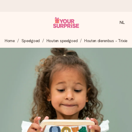
NL
Voor 16:00 besteld, vandaag verzonden
Home
Speelgoed
Houten speelgoed
Houten dierenbus - Trixie
We maken jouw cadeau met zorg en zorgen dat het
razendsnel onderweg is - zodat jij kunt geven op precies
het juiste moment, wanneer het het meeste betekent.
4,8 (gebaseerd op +8.000 reviews)
Onze cadeaus worden gewaardeerd. Klanten beoordelen
ons met een 4,7 op Google Reviews
Gratis wenskaartje
Je maakt in een paar stappen iets unieks – met haar naam,