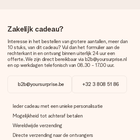
bestellen wordt verstuurd als pakketpost of als
brievenbuspakje. Wil je weten of je een pakketje of
brievenbus stuk mag verwachten, neem dan even contact op
met onze klantenservice.
Zakelijk cadeau?
Betalen
Interesse in het bestellen van grotere aantallen, meer dan
Hoe kan ik mijn bestelling betalen?
10 stuks, van dit cadeau? Vul dan het formulier aan de
Wij bieden de volgende betaalmethodes aan: iDeal, Paypal,
rechterkant in en ontvang binnen uiterlijk 24 uur een
creditcard of handmatige overboeking. Hou bij handmatige
offerte. We zijn direct bereikbaar via b2b@yoursurprise.nl
overboeking wel rekening met 3 dagen extra levertijd van je
en op werkdagen telefonisch van 08.30 - 17.00 uur.
cadeau.
Cadeau ontvangen
b2b@yoursurprise.be
+32 3 808 51 86
Wat als het cadeau toch niet helemaal naar mijn zin is?
We vinden het erg vervelend als je cadeau niet naar wens is
geleverd. Je kunt hiervoor contact opnemen met onze
Ieder cadeau met een unieke personalisatie
klantenservice, zij helpen je graag bij het vinden van een
passende oplossing.
Mogelijkheid tot achteraf betalen
Wordt de factuur met de bestelling meegestuurd?
Wereldwijde verzending
Er wordt geen factuur meegestuurd bij je bestelling. Je
Directe verzending naar de ontvangers
ontvangt deze bij de bevestiging van de verzending en je kunt