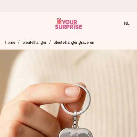
NL
Voor 16:00 besteld, vandaag verzonden
Home
Sleutelhanger
Sleutelhanger graveren
We maken jouw cadeau met zorg en zorgen dat het
razendsnel onderweg is - zodat jij kunt geven op precies
het juiste moment, wanneer het het meeste betekent.
4,8 (gebaseerd op +8.000 reviews)
Onze cadeaus worden gewaardeerd. Klanten beoordelen
ons met een 4,7 op Google Reviews
Gratis wenskaartje
Je maakt in een paar stappen iets unieks – met haar naam,