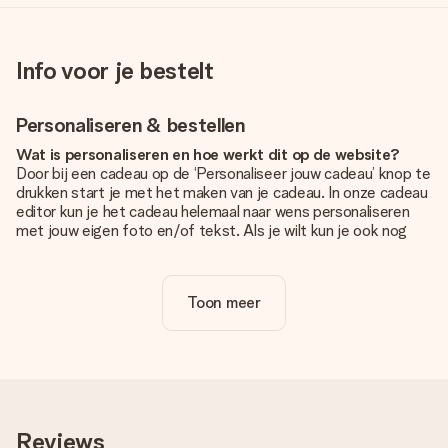
Info voor je bestelt
Personaliseren & bestellen
Wat is personaliseren en hoe werkt dit op de website?
Door bij een cadeau op de ‘Personaliseer jouw cadeau’ knop te
drukken start je met het maken van je cadeau. In onze cadeau
editor kun je het cadeau helemaal naar wens personaliseren
met jouw eigen foto en/of tekst. Als je wilt kun je ook nog
kiezen voor een tof design om je unieke cadeau helemaal af
te maken.
Toon meer
Is personalisatie in de prijs inbegrepen?
De prijs die op de website wordt getoond is inclusief de
personalisatie van jouw cadeau. Wel zo duidelijk!
Hoe weet ik of mijn foto van de juiste kwaliteit is?
We willen er zeker van zijn dat je helemaal blij bent met je
cadeau. Daarom is het belangrijk om foto's van hoge kwaliteit
Reviews
te gebruiken. Als je niet zeker bent over de kwaliteit van je