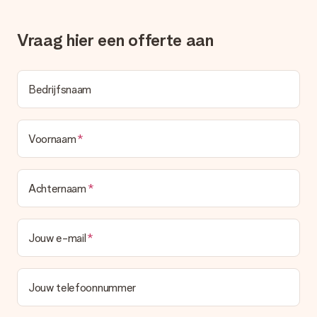
deze ook altijd terugvinden in jouw MySurprise. Je kunt dus
gerust het cadeau gelijk bij de ontvanger laten afleveren, zo is
het echt een verrassing!
Vraag hier een offerte aan
Bedrijfsnaam
Voornaam
Achternaam
Jouw e-mail
Jouw telefoonnummer