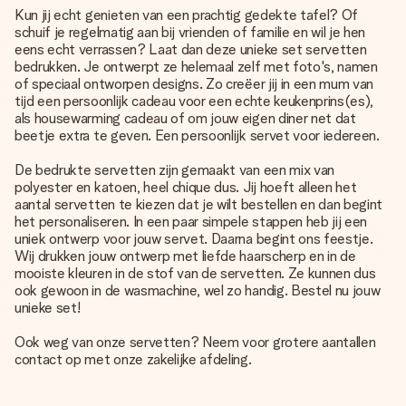
Kun jij echt genieten van een prachtig gedekte tafel? Of
schuif je regelmatig aan bij vrienden of familie en wil je hen
eens echt verrassen? Laat dan deze unieke set servetten
bedrukken. Je ontwerpt ze helemaal zelf met foto's, namen
of speciaal ontworpen designs. Zo creëer jij in een mum van
tijd een persoonlijk cadeau voor een echte keukenprins(es),
als housewarming cadeau of om jouw eigen diner net dat
beetje extra te geven. Een persoonlijk servet voor iedereen.
De bedrukte servetten zijn gemaakt van een mix van
polyester en katoen, heel chique dus. Jij hoeft alleen het
aantal servetten te kiezen dat je wilt bestellen en dan begint
het personaliseren. In een paar simpele stappen heb jij een
uniek ontwerp voor jouw servet. Daarna begint ons feestje.
Wij drukken jouw ontwerp met liefde haarscherp en in de
mooiste kleuren in de stof van de servetten. Ze kunnen dus
ook gewoon in de wasmachine, wel zo handig. Bestel nu jouw
unieke set!
Ook weg van onze servetten? Neem voor grotere aantallen
contact op met onze zakelijke afdeling.