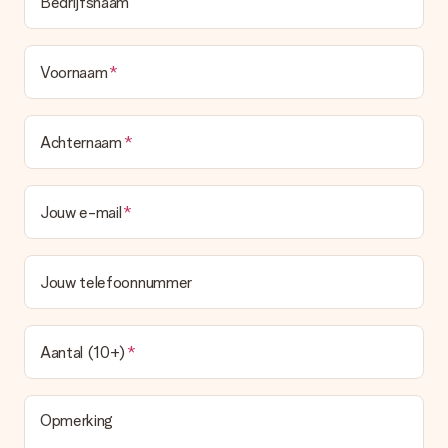
Bedrijfsnaam
bestellen wordt verstuurd als pakketpost of als
brievenbuspakje. Wil je weten of je een pakketje of
brievenbus stuk mag verwachten, neem dan even contact op
met onze klantenservice.
Voornaam
Betalen
Hoe kan ik mijn bestelling betalen?
Achternaam
Wij bieden de volgende betaalmethodes aan: iDeal, Paypal,
creditcard of handmatige overboeking. Hou bij handmatige
overboeking wel rekening met 3 dagen extra levertijd van je
Jouw e-mail
cadeau.
Cadeau ontvangen
Jouw telefoonnummer
Wat als het cadeau toch niet helemaal naar mijn zin is?
We vinden het erg vervelend als je cadeau niet naar wens is
geleverd. Je kunt hiervoor contact opnemen met onze
klantenservice, zij helpen je graag bij het vinden van een
Aantal (10+)
passende oplossing.
Wordt de factuur met de bestelling meegestuurd?
Er wordt geen factuur meegestuurd bij je bestelling. Je
Opmerking
ontvangt deze bij de bevestiging van de verzending en je kunt