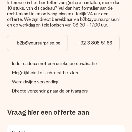
Interesse in het bestellen van grotere aantallen, meer dan
10 stuks, van dit cadeau? Vul dan het formulier aan de
Wordt mijn cadeau ingepakt geleverd?
rechterkant in en ontvang binnen uiterlijk 24 uur een
Momenteel hebben we (nog) geen inpakservice om jouw
offerte. We zijn direct bereikbaar via b2b@yoursurprise.nl
cadeau mooi in te pakken. Wel versturen we onze cadeaus in
en op werkdagen telefonisch van 08.30 - 17.00 uur.
een feestelijke verzendverpakking. Zo is jouw cadeau klaar om
gegeven te worden of direct naar de ontvanger te versturen.
b2b@yoursurprise.be
+32 3 808 51 86
Levertijd, bezorgopties en verzendkosten
Kan ik een afleverdatum kiezen?
Ja, dat kan! In onze winkelmand kun je bij de meeste cadeaus
Ieder cadeau met een unieke personalisatie
precies aangeven wanneer jouw cadeau bezorgd moet
Mogelijkheid tot achteraf betalen
worden.
Wereldwijde verzending
Wat is de levertijd en wanneer heb ik mijn cadeau in huis?
Directe verzending naar de ontvangers
De levertijd is terug te vinden op de productpagina van het
cadeau. Je kunt erop vertrouwen dat het cadeau netjes op
deze dag wordt geleverd door onze vervoerder.
Vraag hier een offerte aan
Welke bezorgopties kan ik kiezen?
Je kunt kiezen uit een normale snelle levering, of een express
levering. Per cadeau worden de mogelijke leveropties
weergegeven op de artikelpagina. Het cadeau dat je wilt