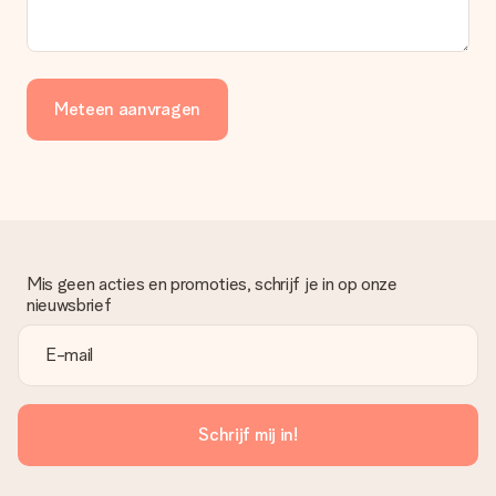
deze ook altijd terugvinden in jouw MySurprise. Je kunt dus
gerust het cadeau gelijk bij de ontvanger laten afleveren, zo is
het echt een verrassing!
Meteen aanvragen
Mis geen acties en promoties, schrijf je in op onze
nieuwsbrief
Schrijf mij in!