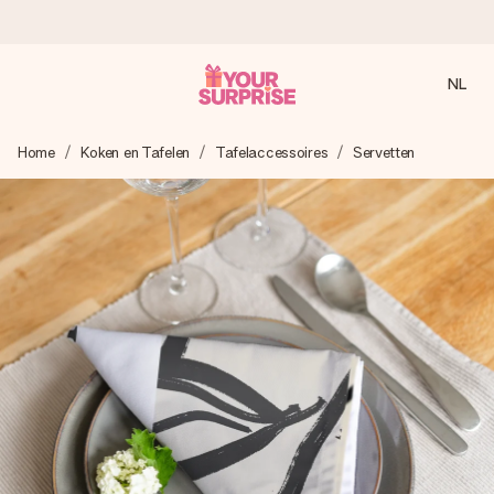
NL
Voor 16:00 besteld, vandaag verzonden
Home
Koken en Tafelen
Tafelaccessoires
Servetten
We maken jouw cadeau met zorg en zorgen dat het
razendsnel onderweg is - zodat jij kunt geven op precies
het juiste moment, wanneer het het meeste betekent.
4,8 (gebaseerd op +8.000 reviews)
Onze cadeaus worden gewaardeerd. Klanten beoordelen
ons met een 4,7 op Google Reviews
Gratis wenskaartje
Je maakt in een paar stappen iets unieks – met haar naam,