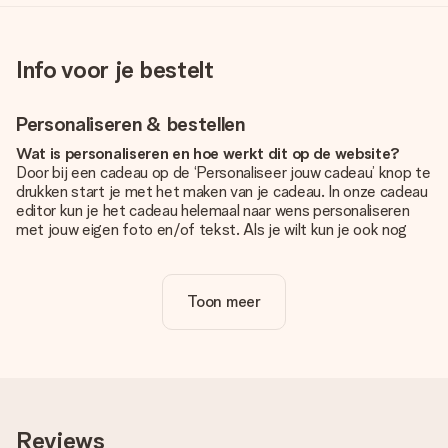
Info voor je bestelt
Personaliseren & bestellen
Wat is personaliseren en hoe werkt dit op de website?
Door bij een cadeau op de ‘Personaliseer jouw cadeau’ knop te
drukken start je met het maken van je cadeau. In onze cadeau
editor kun je het cadeau helemaal naar wens personaliseren
met jouw eigen foto en/of tekst. Als je wilt kun je ook nog
kiezen voor een tof design om je unieke cadeau helemaal af
te maken.
Toon meer
Is personalisatie in de prijs inbegrepen?
De prijs die op de website wordt getoond is inclusief de
personalisatie van jouw cadeau. Wel zo duidelijk!
Hoe weet ik of mijn foto van de juiste kwaliteit is?
We willen er zeker van zijn dat je helemaal blij bent met je
cadeau. Daarom is het belangrijk om foto's van hoge kwaliteit
Reviews
te gebruiken. Als je niet zeker bent over de kwaliteit van je