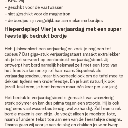
- BPA-vrij
- geschikt voor de vaatwasser
- niet geschikt voor de magnetron
- de bordjes zijn vergelijkbaar aan melamine bordjes
Hieperdepiep! Vier je verjaardag met een super
feestelijk bedrukt bordje
Heb jij binnenkort een verjaardag en zoek je nog een tof
cadeau? Dat giga-stuk verjaardagstaart smaakt extra lekker
als je het serveert op een bedrukt verjaardagsbord. Jij
ontwerpt het bord namelijk helemaal zelf met een foto van
het feestvarken en zijn of haar naam. Superleuk als
verjaardagscadeau, maar bijvoorbeeld ook om de tafel mee te
dekken tijdens een kinderfeestje. En je kunt natuurlijk ook
jezelf trakteren, je bent immers maar één keer per jaar jarig.
Het bedrukte verjaardagsbord is gemaakt van waanzinnig
sterk polymer en kan dus prima tegen een stootje. Hij is ook
nog eens vaatwasserbestendig, wel zo handig. Zelf een uniek
bordje maken is een eitje. Je voegt alleen je mooiste foto,
naam of andere tekst toe aan een van de feestelijke designs.
Daarna gaan wij voor je aan de slag en drukken jouw ontwerp