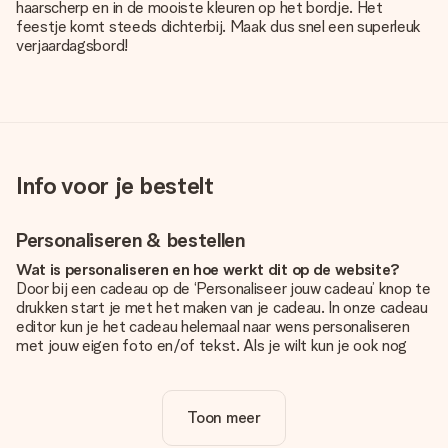
haarscherp en in de mooiste kleuren op het bordje. Het
feestje komt steeds dichterbij. Maak dus snel een superleuk
verjaardagsbord!
Info voor je bestelt
Personaliseren & bestellen
Wat is personaliseren en hoe werkt dit op de website?
Door bij een cadeau op de ‘Personaliseer jouw cadeau’ knop te
drukken start je met het maken van je cadeau. In onze cadeau
editor kun je het cadeau helemaal naar wens personaliseren
met jouw eigen foto en/of tekst. Als je wilt kun je ook nog
kiezen voor een tof design om je unieke cadeau helemaal af
te maken.
Toon meer
Is personalisatie in de prijs inbegrepen?
De prijs die op de website wordt getoond is inclusief de