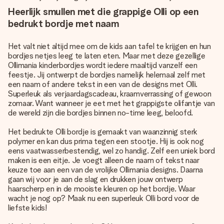
Heerlijk smullen met die grappige Olli op een
bedrukt bordje met naam
Het valt niet altijd mee om de kids aan tafel te krijgen en hun
bordjes netjes leeg te laten eten. Maar met deze gezellige
Ollimania kinderbordjes wordt iedere maaltijd vanzelf een
feestje. Jij ontwerpt de bordjes namelijk helemaal zelf met
een naam of andere tekst in een van de designs met Olli.
Superleuk als verjaardagscadeau, kraamverrassing of gewoon
zomaar. Want wanneer je eet met het grappigste olifantje van
de wereld zijn die bordjes binnen no-time leeg, beloofd.
Het bedrukte Olli bordje is gemaakt van waanzinnig sterk
polymer en kan dus prima tegen een stootje. Hij is ook nog
eens vaatwasserbestendig, wel zo handig. Zelf een uniek bord
maken is een eitje. Je voegt alleen de naam of tekst naar
keuze toe aan een van de vrolijke Ollimania designs. Daarna
gaan wij voor je aan de slag en drukken jouw ontwerp
haarscherp en in de mooiste kleuren op het bordje. Waar
wacht je nog op? Maak nu een superleuk Olli bord voor de
liefste kids!