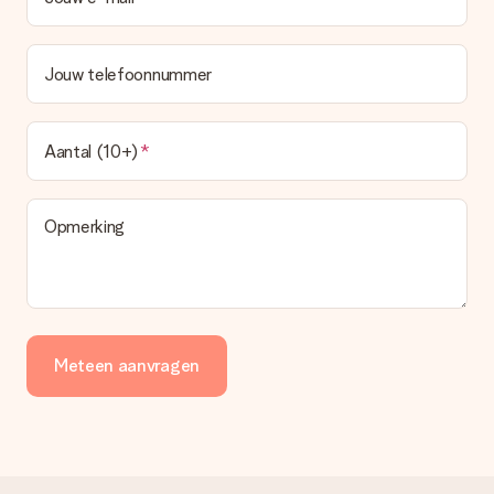
Wordt de factuur met de bestelling meegestuurd?
Er wordt geen factuur meegestuurd bij je bestelling. Je
ontvangt deze bij de bevestiging van de verzending en je kunt
Jouw telefoonnummer
deze ook altijd terugvinden in jouw MySurprise. Je kunt dus
gerust het cadeau gelijk bij de ontvanger laten afleveren, zo is
het echt een verrassing!
Aantal (10+)
Opmerking
Meteen aanvragen