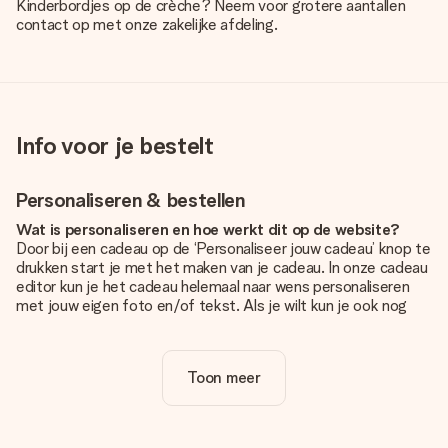
Kinderbordjes op de crèche? Neem voor grotere aantallen
contact op met onze zakelijke afdeling.
Info voor je bestelt
Personaliseren & bestellen
Wat is personaliseren en hoe werkt dit op de website?
Door bij een cadeau op de ‘Personaliseer jouw cadeau’ knop te
drukken start je met het maken van je cadeau. In onze cadeau
editor kun je het cadeau helemaal naar wens personaliseren
met jouw eigen foto en/of tekst. Als je wilt kun je ook nog
kiezen voor een tof design om je unieke cadeau helemaal af
te maken.
Toon meer
Is personalisatie in de prijs inbegrepen?
De prijs die op de website wordt getoond is inclusief de
personalisatie van jouw cadeau. Wel zo duidelijk!