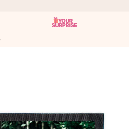
t
onderweg is - zodat jij kunt geven op precies het juiste moment,
met een 4,7 op Google Reviews
llie foto of een boodschap die raakt. Zonder gedoe, maar met alle