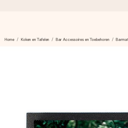
Voor 16:00 besteld, vandaag verzonden
Home
Koken en Tafelen
Bar Accessoires en Toebehoren
Barma
We maken jouw cadeau met zorg en zorgen dat het razendsnel 
4,8 (gebaseerd op +8.000 reviews)
Onze cadeaus worden gewaardeerd. Klanten beoordelen ons 
Gratis wenskaartje
Je maakt in een paar stappen iets unieks – met haar naam, ju