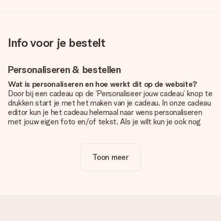
Info voor je bestelt
Personaliseren & bestellen
Wat is personaliseren en hoe werkt dit op de website?
Door bij een cadeau op de ‘Personaliseer jouw cadeau’ knop te
drukken start je met het maken van je cadeau. In onze cadeau
editor kun je het cadeau helemaal naar wens personaliseren
met jouw eigen foto en/of tekst. Als je wilt kun je ook nog
kiezen voor een tof design om je unieke cadeau helemaal af
te maken.
Toon meer
Is personalisatie in de prijs inbegrepen?
De prijs die op de website wordt getoond is inclusief de
personalisatie van jouw cadeau. Wel zo duidelijk!
Hoe weet ik of mijn foto van de juiste kwaliteit is?
We willen er zeker van zijn dat je helemaal blij bent met je
cadeau. Daarom is het belangrijk om foto's van hoge kwaliteit