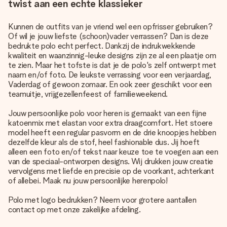
twist aan een echte klassieker
Kunnen de outfits van je vriend wel een opfrisser gebruiken?
Of wil je jouw liefste (schoon)vader verrassen? Dan is deze
bedrukte polo echt perfect. Dankzij de indrukwekkende
kwaliteit en waanzinnig-leuke designs zijn ze al een plaatje om
te zien. Maar het tofste is dat je de polo's zelf ontwerpt met
naam en/of foto. De leukste verrassing voor een verjaardag,
Vaderdag of gewoon zomaar. En ook zeer geschikt voor een
teamuitje, vrijgezellenfeest of familieweekend.
Jouw persoonlijke polo voor heren is gemaakt van een fijne
katoenmix met elastan voor extra draagcomfort. Het stoere
model heeft een regular pasvorm en de drie knoopjes hebben
dezelfde kleur als de stof, heel fashionable dus. Jij hoeft
alleen een foto en/of tekst naar keuze toe te voegen aan een
van de speciaal-ontworpen designs. Wij drukken jouw creatie
vervolgens met liefde en precisie op de voorkant, achterkant
of allebei. Maak nu jouw persoonlijke herenpolo!
Polo met logo bedrukken? Neem voor grotere aantallen
contact op met onze zakelijke afdeling.