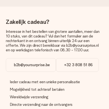
weergegeven op de artikelpagina. Het cadeau dat je wilt
bestellen wordt verstuurd als pakketpost of als
brievenbuspakje. Wil je weten of je een pakketje of
brievenbus stuk mag verwachten, neem dan even contact op
Zakelijk cadeau?
met onze klantenservice.
Betalen
Interesse in het bestellen van grotere aantallen, meer dan
10 stuks, van dit cadeau? Vul dan het formulier aan de
Hoe kan ik mijn bestelling betalen?
rechterkant in en ontvang binnen uiterlijk 24 uur een
Wij bieden de volgende betaalmethodes aan: iDeal, Paypal,
offerte. We zijn direct bereikbaar via b2b@yoursurprise.nl
creditcard of handmatige overboeking. Hou bij handmatige
en op werkdagen telefonisch van 08.30 - 17.00 uur.
overboeking wel rekening met 3 dagen extra levertijd van je
cadeau.
b2b@yoursurprise.be
+32 3 808 51 86
Cadeau ontvangen
Wat als het cadeau toch niet helemaal naar mijn zin is?
We vinden het erg vervelend als je cadeau niet naar wens is
Ieder cadeau met een unieke personalisatie
geleverd. Je kunt hiervoor contact opnemen met onze
klantenservice, zij helpen je graag bij het vinden van een
Mogelijkheid tot achteraf betalen
passende oplossing.
Wereldwijde verzending
Wordt de factuur met de bestelling meegestuurd?
Directe verzending naar de ontvangers
Er wordt geen factuur meegestuurd bij je bestelling. Je