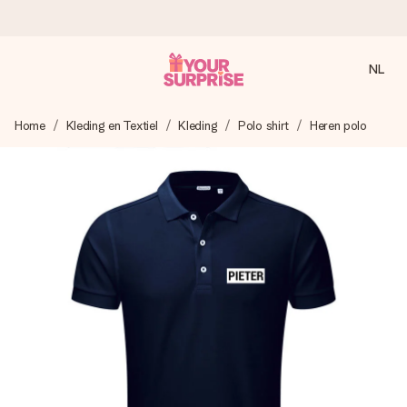
NL
Voor 16:00 besteld, vandaag verzonden
Home
Kleding en Textiel
Kleding
Polo shirt
Heren polo
We maken jouw cadeau met zorg en zorgen dat het
razendsnel onderweg is - zodat jij kunt geven op precies
het juiste moment, wanneer het het meeste betekent.
4,8 (gebaseerd op +8.000 reviews)
Onze cadeaus worden gewaardeerd. Klanten beoordelen
ons met een 4,7 op Google Reviews
Gratis wenskaartje
Je maakt in een paar stappen iets unieks – met haar naam,