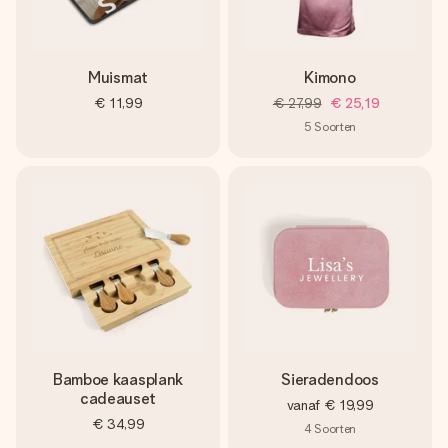
Muismat
Kimono
€ 11,99
€ 27,99
€ 25,19
5
Soorten
Bamboe kaasplank
Sieradendoos
cadeauset
vanaf
€ 19,99
€ 34,99
4
Soorten