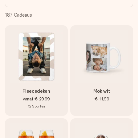
jullie foto of een boodschap die raakt. Zonder gedoe, maar
met alle aandacht voor het moment.
187
Cadeaus
Fleecedeken
Mok wit
vanaf
€ 29,99
€ 11,99
12
Soorten