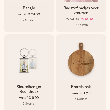
Bangle
Badstof badjas voor
vrouwen
vanaf
€ 24,99
€ 54,99
€ 49,49
2
Soorten
12
Soorten
Sleutelhanger
Borrelplank
Rechthoek
vanaf
€ 17,99
vanaf
€ 9,99
6
Soorten
6
Soorten