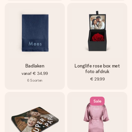
Badlaken
Longlife rose box met
foto afdruk
vanaf
€ 34,99
€ 29,99
6
Soorten
Sale