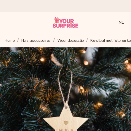
NL
Voor 16:00 besteld, vandaag verzonden
Home
Huis accessoires
Woondecoratie
Kerstbal met foto en ke
We maken jouw cadeau met zorg en zorgen dat het
razendsnel onderweg is - zodat jij kunt geven op precies
het juiste moment, wanneer het het meeste betekent.
4,8 (gebaseerd op +8.000 reviews)
Onze cadeaus worden gewaardeerd. Klanten beoordelen
ons met een 4,7 op Google Reviews
Gratis wenskaartje
Je maakt in een paar stappen iets unieks – met haar naam,