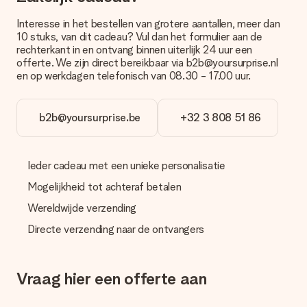
Interesse in het bestellen van grotere aantallen, meer dan
Betalen
10 stuks, van dit cadeau? Vul dan het formulier aan de
Hoe kan ik mijn bestelling betalen?
rechterkant in en ontvang binnen uiterlijk 24 uur een
Wij bieden de volgende betaalmethodes aan: iDeal, Paypal,
offerte. We zijn direct bereikbaar via b2b@yoursurprise.nl
creditcard of handmatige overboeking. Hou bij handmatige
en op werkdagen telefonisch van 08.30 - 17.00 uur.
overboeking wel rekening met 3 dagen extra levertijd van je
cadeau.
b2b@yoursurprise.be
+32 3 808 51 86
Cadeau ontvangen
Wat als het cadeau toch niet helemaal naar mijn zin is?
We vinden het erg vervelend als je cadeau niet naar wens is
Ieder cadeau met een unieke personalisatie
geleverd. Je kunt hiervoor contact opnemen met onze
klantenservice, zij helpen je graag bij het vinden van een
Mogelijkheid tot achteraf betalen
passende oplossing.
Wereldwijde verzending
Wordt de factuur met de bestelling meegestuurd?
Directe verzending naar de ontvangers
Er wordt geen factuur meegestuurd bij je bestelling. Je
ontvangt deze bij de bevestiging van de verzending en je kunt
deze ook altijd terugvinden in jouw MySurprise. Je kunt dus
Vraag hier een offerte aan
gerust het cadeau gelijk bij de ontvanger laten afleveren, zo is
het echt een verrassing!