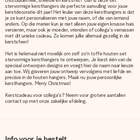
chocolademelk, sneeuw en kerstmis? Dan is deze set
stervormige kersthangers de perfecte aanvulling voor jouw
kerstdecoratie dit jaar! Het leuke van deze kersthangers is dat
je ze kunt personaliseren met jouw naam, of die van iemand
anders. Op die manier kun je niet alleen jouw eigen knusse huis
versieren, maar ook je moeder, vrienden of collega's verrassen
met dit unieke cadeau. Zo komen jullie allemaal gezellig in de
kerstsfeer!
Het is helemaal niet moeilijk om zelf zo'n toffe houten set
stervormige kersthangers te ontwerpen. Je kiest één van de
speciaal ontworpen designs en voegt hier de naam naar keuze
aan toe. Wij graveren jouw ontwerp vervolgens met liefde en
precisie in de houten hangers. Maak nu jouw persoonlijke
kersthangers. Merry Christmas!
Kerstcadeau voor collega's? Neem voor grotere aantallen
contact op met onze zakelijke afdeling.
Info voor je bestelt