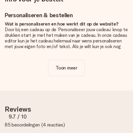
Personaliseren & bestellen
Wat is personaliseren en hoe werkt dit op de website?
Door bij een cadeau op de ‘Personaliseer jouw cadeau’ knop te
drukken start je met het maken van je cadeau. In onze cadeau
editor kun je het cadeau helemaal naar wens personaliseren
met jouw eigen foto en/of tekst. Als je wilt kun je ook nog
kiezen voor een tof design om je unieke cadeau helemaal af
te maken.
Toon meer
Is personalisatie in de prijs inbegrepen?
De prijs die op de website wordt getoond is inclusief de
personalisatie van jouw cadeau. Wel zo duidelijk!
Hoe weet ik of mijn foto van de juiste kwaliteit is?
We willen er zeker van zijn dat je helemaal blij bent met je
cadeau. Daarom is het belangrijk om foto's van hoge kwaliteit
Reviews
te gebruiken. Als je niet zeker bent over de kwaliteit van je
foto, neem dan contact op met onze klantenservice en stuur
9.7
/ 10
je foto mee met het cadeau dat je wilt bestellen. Zij kunnen
85 beoordelingen
(
4 reacties
)
de kwaliteit dan voor je controleren!