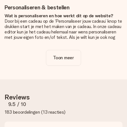
Personaliseren & bestellen
Wat is personaliseren en hoe werkt dit op de website?
Door bij een cadeau op de ‘Personaliseer jouw cadeau’ knop te
drukken start je met het maken van je cadeau. In onze cadeau
editor kun je het cadeau helemaal naar wens personaliseren
met jouw eigen foto en/of tekst. Als je wilt kun je ook nog
kiezen voor een tof design om je unieke cadeau helemaal af
te maken.
Toon meer
Is personalisatie in de prijs inbegrepen?
De prijs die op de website wordt getoond is inclusief de
personalisatie van jouw cadeau. Wel zo duidelijk!
Hoe weet ik of mijn foto van de juiste kwaliteit is?
We willen er zeker van zijn dat je helemaal blij bent met je
cadeau. Daarom is het belangrijk om foto's van hoge kwaliteit
Reviews
te gebruiken. Als je niet zeker bent over de kwaliteit van je
foto, neem dan contact op met onze klantenservice en stuur
9.5
/ 10
je foto mee met het cadeau dat je wilt bestellen. Zij kunnen
183 beoordelingen
(
13 reacties
)
de kwaliteit dan voor je controleren!
Welke formaten kan ik uploaden?