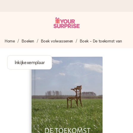
Voor 16:00 besteld, vandaag verzonden
Home
Boeken
Boek volwassenen
Boek - De toekomst van
We maken jouw cadeau met zorg en zorgen dat het
razendsnel onderweg is - zodat jij kunt geven op precies
het juiste moment, wanneer het het meeste betekent.
Inkijkexemplaar
4,8 (gebaseerd op +8.000 reviews)
Onze cadeaus worden gewaardeerd. Klanten beoordelen
ons met een 4,7 op Google Reviews
Gratis wenskaartje
Je maakt in een paar stappen iets unieks – met haar naam,