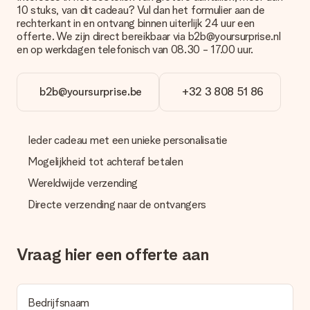
Betalen
10 stuks, van dit cadeau? Vul dan het formulier aan de
rechterkant in en ontvang binnen uiterlijk 24 uur een
Hoe kan ik mijn bestelling betalen?
offerte. We zijn direct bereikbaar via b2b@yoursurprise.nl
Wij bieden de volgende betaalmethodes aan: iDeal, Paypal,
en op werkdagen telefonisch van 08.30 - 17.00 uur.
creditcard of handmatige overboeking. Hou bij handmatige
overboeking wel rekening met 3 dagen extra levertijd van je
cadeau.
b2b@yoursurprise.be
+32 3 808 51 86
Cadeau ontvangen
Wat als het cadeau toch niet helemaal naar mijn zin is?
Ieder cadeau met een unieke personalisatie
We vinden het erg vervelend als je cadeau niet naar wens is
geleverd. Je kunt hiervoor contact opnemen met onze
Mogelijkheid tot achteraf betalen
klantenservice, zij helpen je graag bij het vinden van een
passende oplossing.
Wereldwijde verzending
Directe verzending naar de ontvangers
Wordt de factuur met de bestelling meegestuurd?
Er wordt geen factuur meegestuurd bij je bestelling. Je
ontvangt deze bij de bevestiging van de verzending en je kunt
deze ook altijd terugvinden in jouw MySurprise. Je kunt dus
Vraag hier een offerte aan
gerust het cadeau gelijk bij de ontvanger laten afleveren, zo is
het echt een verrassing!
Bedrijfsnaam