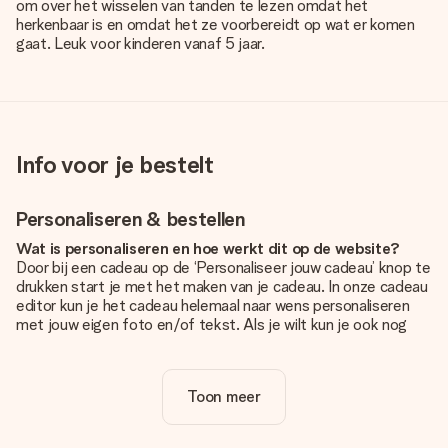
om over het wisselen van tanden te lezen omdat het
herkenbaar is en omdat het ze voorbereidt op wat er komen
gaat. Leuk voor kinderen vanaf 5 jaar.
Info voor je bestelt
Personaliseren & bestellen
Wat is personaliseren en hoe werkt dit op de website?
Door bij een cadeau op de ‘Personaliseer jouw cadeau’ knop te
drukken start je met het maken van je cadeau. In onze cadeau
editor kun je het cadeau helemaal naar wens personaliseren
met jouw eigen foto en/of tekst. Als je wilt kun je ook nog
kiezen voor een tof design om je unieke cadeau helemaal af
te maken.
Toon meer
Is personalisatie in de prijs inbegrepen?
De prijs die op de website wordt getoond is inclusief de
personalisatie van jouw cadeau. Wel zo duidelijk!