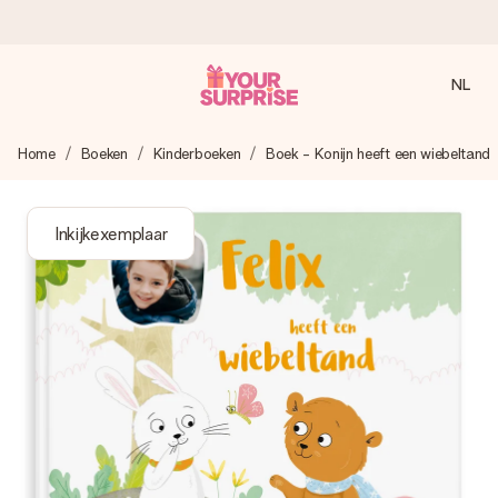
NL
Voor 16:00 besteld, vandaag verzonden
Home
Boeken
Kinderboeken
Boek - Konijn heeft een wiebeltand
We maken jouw cadeau met zorg en zorgen dat het
razendsnel onderweg is - zodat jij kunt geven op precies
het juiste moment, wanneer het het meeste betekent.
Inkijkexemplaar
4,8 (gebaseerd op +8.000 reviews)
Onze cadeaus worden gewaardeerd. Klanten beoordelen
ons met een 4,7 op Google Reviews
Gratis wenskaartje
Je maakt in een paar stappen iets unieks – met haar naam,