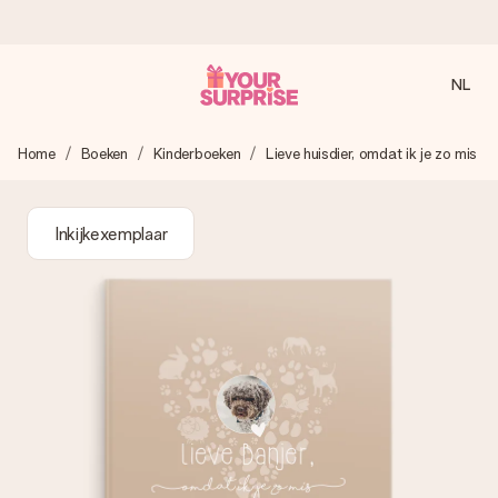
NL
Voor 16:00 besteld, vandaag verzonden
Home
Boeken
Kinderboeken
Lieve huisdier, omdat ik je zo mis
We maken jouw cadeau met zorg en zorgen dat het
razendsnel onderweg is - zodat jij kunt geven op precies
het juiste moment, wanneer het het meeste betekent.
Inkijkexemplaar
4,8 (gebaseerd op +8.000 reviews)
Onze cadeaus worden gewaardeerd. Klanten beoordelen
ons met een 4,7 op Google Reviews
Gratis wenskaartje
Je maakt in een paar stappen iets unieks – met haar naam,