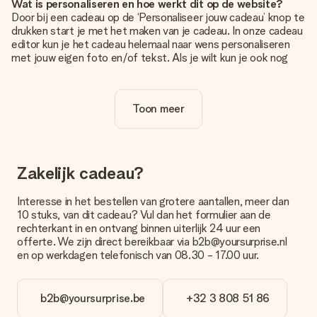
Wat is personaliseren en hoe werkt dit op de website?
Door bij een cadeau op de ‘Personaliseer jouw cadeau’ knop te
drukken start je met het maken van je cadeau. In onze cadeau
editor kun je het cadeau helemaal naar wens personaliseren
met jouw eigen foto en/of tekst. Als je wilt kun je ook nog
kiezen voor een tof design om je unieke cadeau helemaal af
te maken.
Toon meer
Is personalisatie in de prijs inbegrepen?
De prijs die op de website wordt getoond is inclusief de
personalisatie van jouw cadeau. Wel zo duidelijk!
Hoe weet ik of mijn foto van de juiste kwaliteit is?
Zakelijk cadeau?
We willen er zeker van zijn dat je helemaal blij bent met je
cadeau. Daarom is het belangrijk om foto's van hoge kwaliteit
Interesse in het bestellen van grotere aantallen, meer dan
te gebruiken. Als je niet zeker bent over de kwaliteit van je
10 stuks, van dit cadeau? Vul dan het formulier aan de
foto, neem dan contact op met onze klantenservice en stuur
rechterkant in en ontvang binnen uiterlijk 24 uur een
je foto mee met het cadeau dat je wilt bestellen. Zij kunnen
offerte. We zijn direct bereikbaar via b2b@yoursurprise.nl
de kwaliteit dan voor je controleren!
en op werkdagen telefonisch van 08.30 - 17.00 uur.
Welke formaten kan ik uploaden?
Je kan gebruik maken van JPG en PNG bestanden om te
b2b@yoursurprise.be
+32 3 808 51 86
uploaden in onze editor. Is dit te technisch of heb je een
afbeelding van een ander bestandstype die je graag zou willen