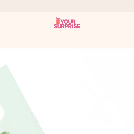
onderweg is - zodat jij kunt geven op precies het juiste moment,
met een 4,7 op Google Reviews
llie foto of een boodschap die raakt. Zonder gedoe, maar met alle