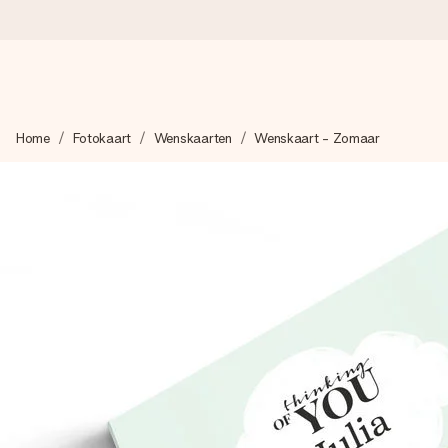
Voor 16:00 besteld, vandaag verzonden
Home
Fotokaart
Wenskaarten
Wenskaart - Zomaar
We maken jouw cadeau met zorg en zorgen dat het razendsnel 
4,8 (gebaseerd op +8.000 reviews)
Onze cadeaus worden gewaardeerd. Klanten beoordelen ons 
Gratis wenskaartje
Je maakt in een paar stappen iets unieks – met haar naam, ju