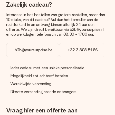
bestellen wordt verstuurd als pakketpost of als
Zakelijk cadeau?
brievenbuspakje. Wil je weten of je een pakketje of
brievenbus stuk mag verwachten, neem dan even contact op
Interesse in het bestellen van grotere aantallen, meer dan
met onze klantenservice.
10 stuks, van dit cadeau? Vul dan het formulier aan de
rechterkant in en ontvang binnen uiterlijk 24 uur een
Betalen
offerte. We zijn direct bereikbaar via b2b@yoursurprise.nl
Hoe kan ik mijn bestelling betalen?
en op werkdagen telefonisch van 08.30 - 17.00 uur.
Wij bieden de volgende betaalmethodes aan: iDeal, Paypal,
creditcard of handmatige overboeking. Hou bij handmatige
overboeking wel rekening met 3 dagen extra levertijd van je
b2b@yoursurprise.be
+32 3 808 51 86
cadeau.
Cadeau ontvangen
Ieder cadeau met een unieke personalisatie
Wat als het cadeau toch niet helemaal naar mijn zin is?
We vinden het erg vervelend als je cadeau niet naar wens is
Mogelijkheid tot achteraf betalen
geleverd. Je kunt hiervoor contact opnemen met onze
Wereldwijde verzending
klantenservice, zij helpen je graag bij het vinden van een
passende oplossing.
Directe verzending naar de ontvangers
Wordt de factuur met de bestelling meegestuurd?
Er wordt geen factuur meegestuurd bij je bestelling. Je
Vraag hier een offerte aan
ontvangt deze bij de bevestiging van de verzending en je kunt
deze ook altijd terugvinden in jouw MySurprise. Je kunt dus