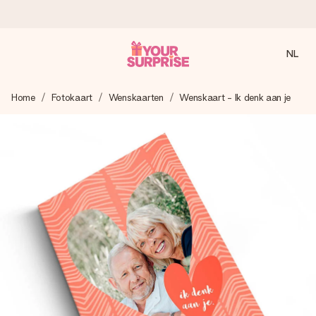
NL
Voor 16:00 besteld, vandaag verzonden
Home
Fotokaart
Wenskaarten
Wenskaart - Ik denk aan je
We maken jouw cadeau met zorg en zorgen dat het
razendsnel onderweg is - zodat jij kunt geven op precies
het juiste moment, wanneer het het meeste betekent.
4,8 (gebaseerd op +8.000 reviews)
Onze cadeaus worden gewaardeerd. Klanten beoordelen
ons met een 4,7 op Google Reviews
Gratis wenskaartje
Je maakt in een paar stappen iets unieks – met haar naam,