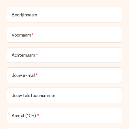
gerust het cadeau gelijk bij de ontvanger laten afleveren, zo is
het echt een verrassing!
Bedrijfsnaam
Voornaam
Achternaam
Jouw e-mail
Jouw telefoonnummer
Aantal (10+)