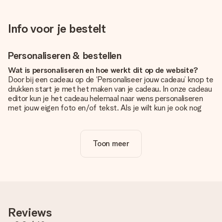
Info voor je bestelt
Personaliseren & bestellen
Wat is personaliseren en hoe werkt dit op de website?
Door bij een cadeau op de ‘Personaliseer jouw cadeau’ knop te
drukken start je met het maken van je cadeau. In onze cadeau
editor kun je het cadeau helemaal naar wens personaliseren
met jouw eigen foto en/of tekst. Als je wilt kun je ook nog
kiezen voor een tof design om je unieke cadeau helemaal af
te maken.
Toon meer
Is personalisatie in de prijs inbegrepen?
De prijs die op de website wordt getoond is inclusief de
personalisatie van jouw cadeau. Wel zo duidelijk!
Hoe weet ik of mijn foto van de juiste kwaliteit is?
We willen er zeker van zijn dat je helemaal blij bent met je
cadeau. Daarom is het belangrijk om foto's van hoge kwaliteit
Reviews
te gebruiken. Als je niet zeker bent over de kwaliteit van je
foto, neem dan contact op met onze klantenservice en stuur