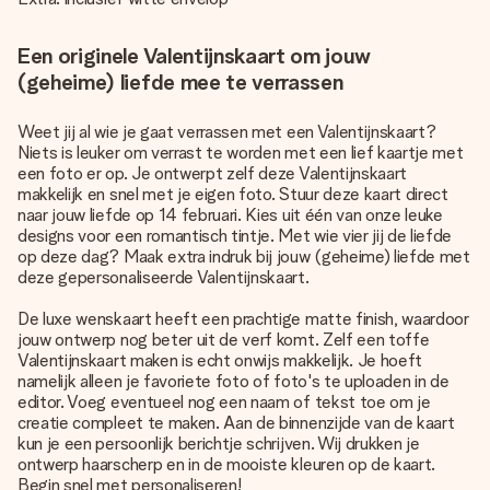
Een originele Valentijnskaart om jouw
(geheime) liefde mee te verrassen
Weet jij al wie je gaat verrassen met een Valentijnskaart?
Niets is leuker om verrast te worden met een lief kaartje met
een foto er op. Je ontwerpt zelf deze Valentijnskaart
makkelijk en snel met je eigen foto. Stuur deze kaart direct
naar jouw liefde op 14 februari. Kies uit één van onze leuke
designs voor een romantisch tintje. Met wie vier jij de liefde
op deze dag? Maak extra indruk bij jouw (geheime) liefde met
deze gepersonaliseerde Valentijnskaart.
De luxe wenskaart heeft een prachtige matte finish, waardoor
jouw ontwerp nog beter uit de verf komt. Zelf een toffe
Valentijnskaart maken is echt onwijs makkelijk. Je hoeft
namelijk alleen je favoriete foto of foto's te uploaden in de
editor. Voeg eventueel nog een naam of tekst toe om je
creatie compleet te maken. Aan de binnenzijde van de kaart
kun je een persoonlijk berichtje schrijven. Wij drukken je
ontwerp haarscherp en in de mooiste kleuren op de kaart.
Begin snel met personaliseren!