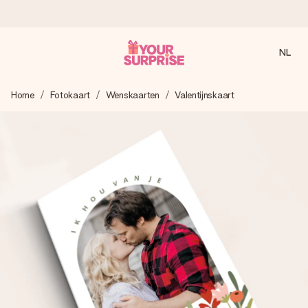
NL
Voor 16:00 besteld, vandaag verzonden
Home
Fotokaart
Wenskaarten
Valentijnskaart
We maken jouw cadeau met zorg en zorgen dat het
razendsnel onderweg is - zodat jij kunt geven op precies
het juiste moment, wanneer het het meeste betekent.
4,8 (gebaseerd op +8.000 reviews)
Onze cadeaus worden gewaardeerd. Klanten beoordelen
ons met een 4,7 op Google Reviews
Gratis wenskaartje
Je maakt in een paar stappen iets unieks – met haar naam,