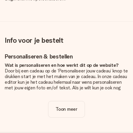
Info voor je bestelt
Personaliseren & bestellen
Wat is personaliseren en hoe werkt dit op de website?
Door bij een cadeau op de ‘Personaliseer jouw cadeau’ knop te
drukken start je met het maken van je cadeau. In onze cadeau
editor kun je het cadeau helemaal naar wens personaliseren
met jouw eigen foto en/of tekst. Als je wilt kun je ook nog
kiezen voor een tof design om je unieke cadeau helemaal af
te maken.
Toon meer
Is personalisatie in de prijs inbegrepen?
De prijs die op de website wordt getoond is inclusief de
personalisatie van jouw cadeau. Wel zo duidelijk!
Hoe weet ik of mijn foto van de juiste kwaliteit is?