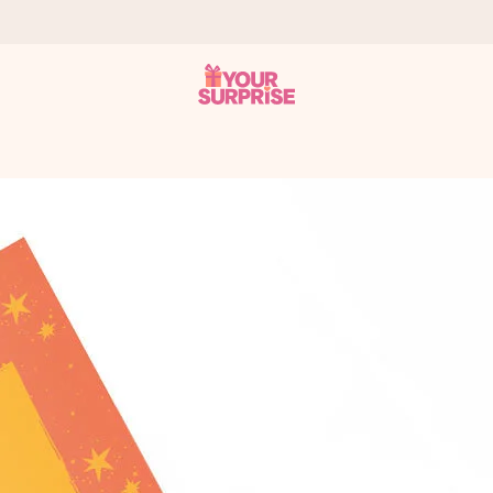
onderweg is - zodat jij kunt geven op precies het juiste moment,
met een 4,7 op Google Reviews
llie foto of een boodschap die raakt. Zonder gedoe, maar met alle