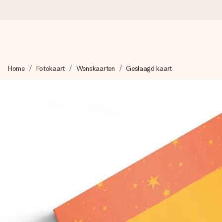
Voor 16:00 besteld, vandaag verzonden
Home
Fotokaart
Wenskaarten
Geslaagd kaart
We maken jouw cadeau met zorg en zorgen dat het razendsnel 
4,8 (gebaseerd op +8.000 reviews)
Onze cadeaus worden gewaardeerd. Klanten beoordelen ons 
Gratis wenskaartje
Je maakt in een paar stappen iets unieks – met haar naam, ju