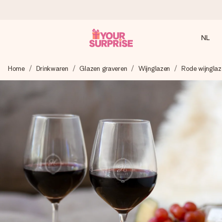
NL
Voor 16:00 besteld, vandaag verzonden
Home
Drinkwaren
Glazen graveren
Wijnglazen
Rode wijnglaz
We maken jouw cadeau met zorg en zorgen dat het
razendsnel onderweg is - zodat jij kunt geven op precies
het juiste moment, wanneer het het meeste betekent.
4,8 (gebaseerd op +8.000 reviews)
Onze cadeaus worden gewaardeerd. Klanten beoordelen
ons met een 4,7 op Google Reviews
Gratis wenskaartje
Je maakt in een paar stappen iets unieks – met haar naam,