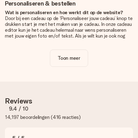
Personaliseren & bestellen
Wat is personaliseren en hoe werkt dit op de website?
Door bij een cadeau op de ‘Personaliseer jouw cadeau’ knop te
drukken start je met het maken van je cadeau. In onze cadeau
editor kun je het cadeau helemaal naar wens personaliseren
met jouw eigen foto en/of tekst. Als je wilt kun je ook nog
kiezen voor een tof design om je unieke cadeau helemaal af
te maken.
Toon meer
Is personalisatie in de prijs inbegrepen?
De prijs die op de website wordt getoond is inclusief de
personalisatie van jouw cadeau. Wel zo duidelijk!
Hoe weet ik of mijn foto van de juiste kwaliteit is?
We willen er zeker van zijn dat je helemaal blij bent met je
cadeau. Daarom is het belangrijk om foto's van hoge kwaliteit
Reviews
te gebruiken. Als je niet zeker bent over de kwaliteit van je
foto, neem dan contact op met onze klantenservice en stuur
9.4
/ 10
je foto mee met het cadeau dat je wilt bestellen. Zij kunnen
14,197 beoordelingen
(
416 reacties
)
de kwaliteit dan voor je controleren!
Welke formaten kan ik uploaden?
Je kan gebruik maken van JPG en PNG bestanden om te