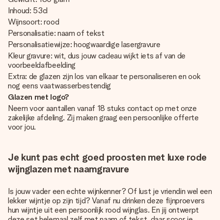
Inhoud: 53cl
Wijnsoort: rood
Personalisatie: naam of tekst
Personalisatiewijze: hoogwaardige lasergravure
Kleur gravure: wit, dus jouw cadeau wijkt iets af van de
voorbeeldafbeelding
Extra: de glazen zijn los van elkaar te personaliseren en ook
nog eens vaatwasserbestendig
Glazen met logo?
Neem voor aantallen vanaf 18 stuks contact op met onze
zakelijke afdeling. Zij maken graag een persoonlijke offerte
voor jou.
Je kunt pas echt goed proosten met luxe rode
wijnglazen met naamgravure
Is jouw vader een echte wijnkenner? Of lust je vriendin wel een
lekker wijntje op zijn tijd? Vanaf nu drinken deze fijnproevers
hun wijntje uit een persoonlijk rood wijnglas. En jij ontwerpt
deze set helemaal zelf met naam of tekst, daar scoor je