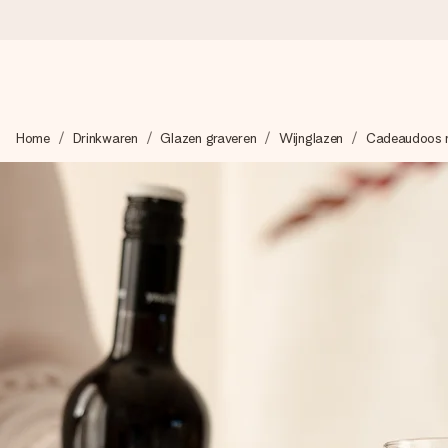
Voor 16:00 besteld, vandaag verzonden
Home
Drinkwaren
Glazen graveren
Wijnglazen
Cadeaudoos m
We maken jouw cadeau met zorg en zorgen dat het razendsnel 
4,8 (gebaseerd op +8.000 reviews)
Onze cadeaus worden gewaardeerd. Klanten beoordelen ons 
Gratis wenskaartje
Je maakt in een paar stappen iets unieks – met haar naam, ju