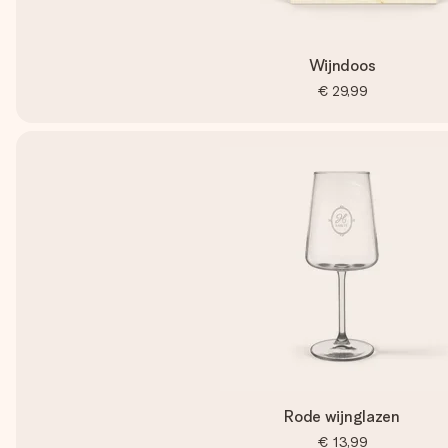
Wijndoos
€ 29,99
Rode wijnglazen
€ 13,99