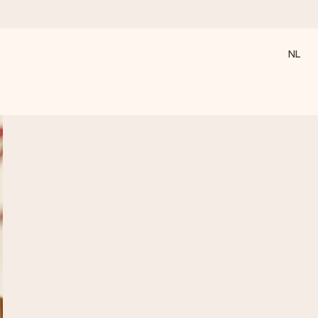
NL
 wanneer het het meeste betekent.
 aandacht voor het moment.