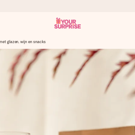
et glazen, wijn en snacks
onderweg is - zodat jij kunt geven op precies het juiste moment,
met een 4,7 op Google Reviews
llie foto of een boodschap die raakt. Zonder gedoe, maar met alle