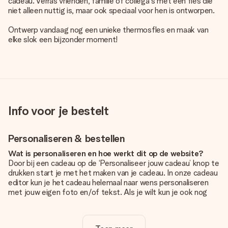
cadeau. Verras vrienden, familie of collega's met een fles die
niet alleen nuttig is, maar ook speciaal voor hen is ontworpen.
Ontwerp vandaag nog een unieke thermosfles en maak van
elke slok een bijzonder moment!
Info voor je bestelt
Personaliseren & bestellen
Wat is personaliseren en hoe werkt dit op de website?
Door bij een cadeau op de ‘Personaliseer jouw cadeau’ knop te
drukken start je met het maken van je cadeau. In onze cadeau
editor kun je het cadeau helemaal naar wens personaliseren
met jouw eigen foto en/of tekst. Als je wilt kun je ook nog
kiezen voor een tof design om je unieke cadeau helemaal af
te maken.