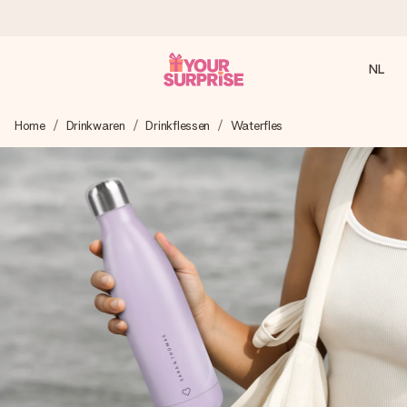
NL
Voor 16:00 besteld, vandaag verzonden
Home
Drinkwaren
Drinkflessen
Waterfles
We maken jouw cadeau met zorg en zorgen dat het
razendsnel onderweg is - zodat jij kunt geven op precies
het juiste moment, wanneer het het meeste betekent.
4,8 (gebaseerd op +8.000 reviews)
Onze cadeaus worden gewaardeerd. Klanten beoordelen
ons met een 4,7 op Google Reviews
Gratis wenskaartje
Je maakt in een paar stappen iets unieks – met haar naam,