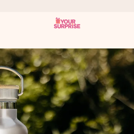
onderweg is - zodat jij kunt geven op precies het juiste moment,
met een 4,7 op Google Reviews
llie foto of een boodschap die raakt. Zonder gedoe, maar met alle