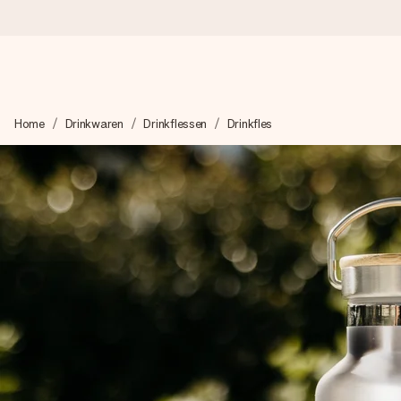
Voor 16:00 besteld, vandaag verzonden
Home
Drinkwaren
Drinkflessen
Drinkfles
We maken jouw cadeau met zorg en zorgen dat het razendsnel 
4,8 (gebaseerd op +8.000 reviews)
Onze cadeaus worden gewaardeerd. Klanten beoordelen ons 
Gratis wenskaartje
Je maakt in een paar stappen iets unieks – met haar naam, ju