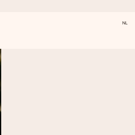
NL
 wanneer het het meeste betekent.
 aandacht voor het moment.