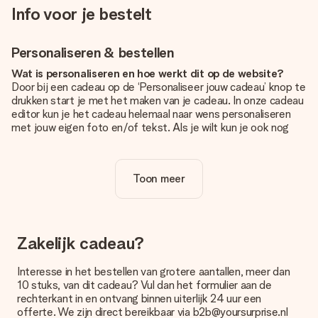
Info voor je bestelt
Personaliseren & bestellen
Wat is personaliseren en hoe werkt dit op de website?
Door bij een cadeau op de ‘Personaliseer jouw cadeau’ knop te
drukken start je met het maken van je cadeau. In onze cadeau
editor kun je het cadeau helemaal naar wens personaliseren
met jouw eigen foto en/of tekst. Als je wilt kun je ook nog
kiezen voor een tof design om je unieke cadeau helemaal af
te maken.
Toon meer
Is personalisatie in de prijs inbegrepen?
De prijs die op de website wordt getoond is inclusief de
personalisatie van jouw cadeau. Wel zo duidelijk!
Hoe weet ik of mijn foto van de juiste kwaliteit is?
Zakelijk cadeau?
We willen er zeker van zijn dat je helemaal blij bent met je
cadeau. Daarom is het belangrijk om foto's van hoge kwaliteit
Interesse in het bestellen van grotere aantallen, meer dan
te gebruiken. Als je niet zeker bent over de kwaliteit van je
10 stuks, van dit cadeau? Vul dan het formulier aan de
foto, neem dan contact op met onze klantenservice en stuur
rechterkant in en ontvang binnen uiterlijk 24 uur een
je foto mee met het cadeau dat je wilt bestellen. Zij kunnen
offerte. We zijn direct bereikbaar via b2b@yoursurprise.nl
de kwaliteit dan voor je controleren!