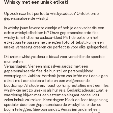
Whisky met een uniek etiket!
Op zoek naar het
perfecte whiskycadeau
? Ontdek onze
gepersonaliseerde whisky!
Is whisky jouw favoriete drankje of heb je een vader die een
echte whiskyliefhebber is? Onze gepersonaliseerde fles
whisky is het ultieme cadeau-idee! Met de optie om het
etiket aan te passen met je eigen foto of tekst, kun je een
unieke verrassing creëren die perfect is voor elke gelegenheid.
Dit unieke whiskycadeau is ideaal voor verschillende speciale
momenten:
Verjaardagen: Vier een mijlpaalverjaardag met een
gepersonaliseerde fles die hun stijl en persoonlijkheid
weerspiegelt. Jubilea: Herdenk jaren van liefde met een eigen
etiket met een dierbare foto en een welgemeende
boodschap. Afstuderen: Toast op hun prestaties met een fles
whisky die net zo uniek is als hun reis. Bedankcadeaus: Laat je
waardering blijken met een attent en elegant cadeau dat
zeker indruk zal maken. Kerstdagen: Maak de feestdagen nog
specialer door een gepersonaliseerde whiskyfles onder de
boom te leggen. Gewoon omdat: Verras iemand met een