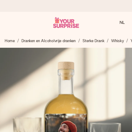
NL
Voor 16:00 besteld, vandaag verzonden
Home
Dranken en Alcoholvrije dranken
Sterke Drank
Whisky
We maken jouw cadeau met zorg en zorgen dat het
razendsnel onderweg is - zodat jij kunt geven op precies
het juiste moment, wanneer het het meeste betekent.
4,8 (gebaseerd op +8.000 reviews)
Onze cadeaus worden gewaardeerd. Klanten beoordelen
ons met een 4,7 op Google Reviews
Gratis wenskaartje
Je maakt in een paar stappen iets unieks – met haar naam,