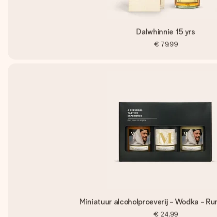
Dalwhinnie 15 yrs
€ 79,99
Miniatuur alcoholproeverij - Wodka - Ru
€ 24,99