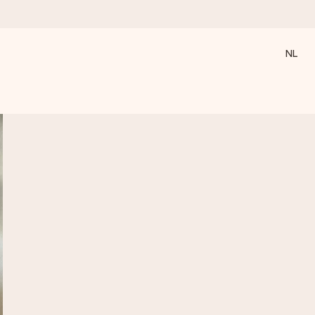
NL
 wanneer het het meeste betekent.
 aandacht voor het moment.