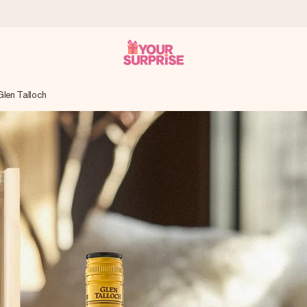
Glen Talloch
onderweg is - zodat jij kunt geven op precies het juiste moment,
met een 4,7 op Google Reviews
llie foto of een boodschap die raakt. Zonder gedoe, maar met alle