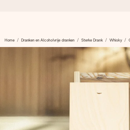
Voor 16:00 besteld, vandaag verzonden
Home
Dranken en Alcoholvrije dranken
Sterke Drank
Whisky
We maken jouw cadeau met zorg en zorgen dat het razendsnel 
4,8 (gebaseerd op +8.000 reviews)
Onze cadeaus worden gewaardeerd. Klanten beoordelen ons 
Gratis wenskaartje
Je maakt in een paar stappen iets unieks – met haar naam, ju