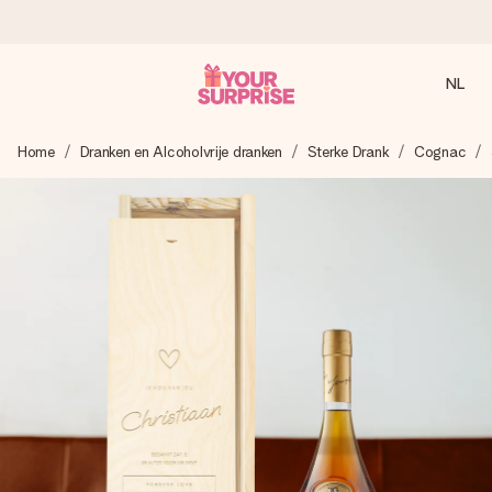
NL
Voor 16:00 besteld, vandaag verzonden
Home
Dranken en Alcoholvrije dranken
Sterke Drank
Cognac
We maken jouw cadeau met zorg en zorgen dat het
razendsnel onderweg is - zodat jij kunt geven op precies
het juiste moment, wanneer het het meeste betekent.
4,8 (gebaseerd op +8.000 reviews)
Onze cadeaus worden gewaardeerd. Klanten beoordelen
ons met een 4,7 op Google Reviews
Gratis wenskaartje
Je maakt in een paar stappen iets unieks – met haar naam,