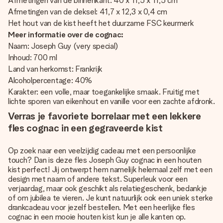
Afmetingen van de binnenkant: 40 x 11,5 x 11,5 cm
Afmetingen van de deksel: 41,7 x 12,3 x 0,4 cm
Het hout van de kist heeft het duurzame FSC keurmerk
Meer informatie over de cognac:
Naam: Joseph Guy (very special)
Inhoud: 700 ml
Land van herkomst: Frankrijk
Alcoholpercentage: 40%
Karakter: een volle, maar toegankelijke smaak. Fruitig met
lichte sporen van eikenhout en vanille voor een zachte afdronk.
Verras je favoriete borrelaar met een lekkere
fles cognac in een gegraveerde kist
Op zoek naar een veelzijdig cadeau met een persoonlijke
touch? Dan is deze fles Joseph Guy cognac in een houten
kist perfect! Jij ontwerpt hem namelijk helemaal zelf met een
design met naam of andere tekst. Superleuk voor een
verjaardag, maar ook geschikt als relatiegeschenk, bedankje
of om jubilea te vieren. Je kunt natuurlijk ook een uniek sterke
drankcadeau voor jezelf bestellen. Met een heerlijke fles
cognac in een mooie houten kist kun je alle kanten op.