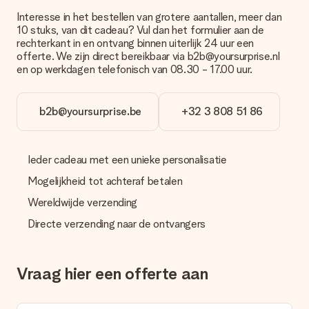
Betalen
Interesse in het bestellen van grotere aantallen, meer dan
Hoe kan ik mijn bestelling betalen?
10 stuks, van dit cadeau? Vul dan het formulier aan de
Wij bieden de volgende betaalmethodes aan: iDeal, Paypal,
rechterkant in en ontvang binnen uiterlijk 24 uur een
creditcard of handmatige overboeking. Hou bij handmatige
offerte. We zijn direct bereikbaar via b2b@yoursurprise.nl
overboeking wel rekening met 3 dagen extra levertijd van je
en op werkdagen telefonisch van 08.30 - 17.00 uur.
cadeau.
Cadeau ontvangen
b2b@yoursurprise.be
+32 3 808 51 86
Wat als het cadeau toch niet helemaal naar mijn zin is?
We vinden het erg vervelend als je cadeau niet naar wens is
geleverd. Je kunt hiervoor contact opnemen met onze
Ieder cadeau met een unieke personalisatie
klantenservice, zij helpen je graag bij het vinden van een
passende oplossing.
Mogelijkheid tot achteraf betalen
Wordt de factuur met de bestelling meegestuurd?
Wereldwijde verzending
Er wordt geen factuur meegestuurd bij je bestelling. Je
Directe verzending naar de ontvangers
ontvangt deze bij de bevestiging van de verzending en je kunt
deze ook altijd terugvinden in jouw MySurprise. Je kunt dus
gerust het cadeau gelijk bij de ontvanger laten afleveren, zo is
het echt een verrassing!
Vraag hier een offerte aan