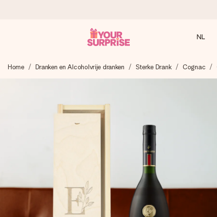
NL
Voor 16:00 besteld, vandaag verzonden
Home
Dranken en Alcoholvrije dranken
Sterke Drank
Cognac
We maken jouw cadeau met zorg en zorgen dat het
razendsnel onderweg is - zodat jij kunt geven op precies
het juiste moment, wanneer het het meeste betekent.
4,8 (gebaseerd op +8.000 reviews)
Onze cadeaus worden gewaardeerd. Klanten beoordelen
ons met een 4,7 op Google Reviews
Gratis wenskaartje
Je maakt in een paar stappen iets unieks – met haar naam,