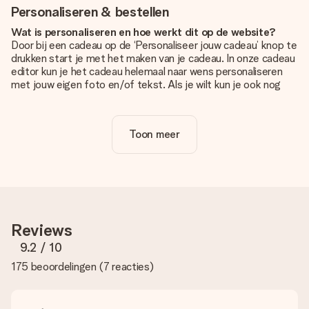
Personaliseren & bestellen
Wat is personaliseren en hoe werkt dit op de website?
Door bij een cadeau op de ‘Personaliseer jouw cadeau’ knop te
drukken start je met het maken van je cadeau. In onze cadeau
editor kun je het cadeau helemaal naar wens personaliseren
met jouw eigen foto en/of tekst. Als je wilt kun je ook nog
kiezen voor een tof design om je unieke cadeau helemaal af
te maken.
Toon meer
Is personalisatie in de prijs inbegrepen?
De prijs die op de website wordt getoond is inclusief de
personalisatie van jouw cadeau. Wel zo duidelijk!
Hoe weet ik of mijn foto van de juiste kwaliteit is?
We willen er zeker van zijn dat je helemaal blij bent met je
cadeau. Daarom is het belangrijk om foto's van hoge kwaliteit
Reviews
te gebruiken. Als je niet zeker bent over de kwaliteit van je
foto, neem dan contact op met onze klantenservice en stuur
9.2
/ 10
je foto mee met het cadeau dat je wilt bestellen. Zij kunnen
175 beoordelingen
(
7 reacties
)
de kwaliteit dan voor je controleren!
Welke formaten kan ik uploaden?
Je kan gebruik maken van JPG en PNG bestanden om te