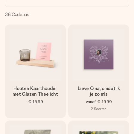
jullie foto of een boodschap die raakt. Zonder gedoe, maar
met alle aandacht voor het moment.
36
Cadeaus
Houten Kaarthouder
Lieve Oma, omdat ik
met Glazen Theelicht
je zo mis
€ 15,99
vanaf
€ 19,99
2
Soorten