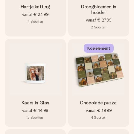
Hartje ketting
Droogbloemen in
houder
vanaf
€ 24,99
vanaf
€ 27,99
4
Soorten
2
Soorten
Koelelement
Kaars in Glas
Chocolade puzzel
vanaf
€ 14,99
vanaf
€ 19,99
2
Soorten
4
Soorten