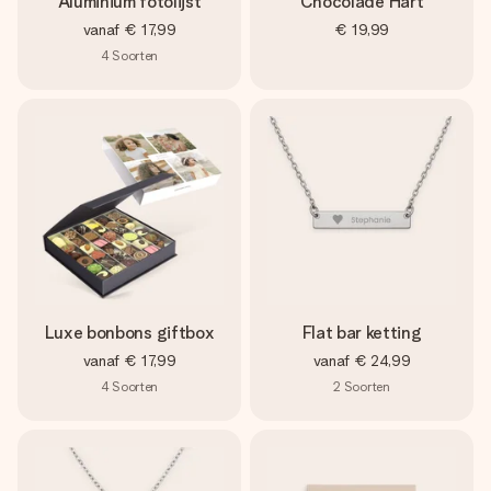
Aluminium fotolijst
Chocolade Hart
vanaf
€ 17,99
€ 19,99
4
Soorten
Luxe bonbons giftbox
Flat bar ketting
vanaf
€ 17,99
vanaf
€ 24,99
4
Soorten
2
Soorten