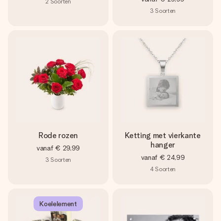
2
Soorten
3
Soorten
Rode rozen
Ketting met vierkante
hanger
vanaf
€ 29,99
vanaf
€ 24,99
3
Soorten
4
Soorten
Koelelement