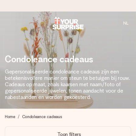
NL
Voor 16:00 besteld, vandaag verzonden
We maken jouw cadeau met zorg en zorgen dat het
razendsnel onderweg is - zodat jij kunt geven op precies
het juiste moment, wanneer het het meeste betekent.
Condoleance cadeaus
Gepersonaliseerde condoleance cadeaus zijn een
betekenisvollere manier om steun te betuigen bij rouw.
4,8 (gebaseerd op +8.000 reviews)
Cadeaus op maat, zoals kaarsen met naam/foto of
Onze cadeaus worden gewaardeerd. Klanten beoordelen
gepersonaliseerde juwelen, tonen aandacht voor de
ons met een 4,7 op Google Reviews
nabestaanden en worden gekoesterd.
Home
Condoleance cadeaus
Gratis wenskaartje
Je maakt in een paar stappen iets unieks – met haar naam,
Toon filters