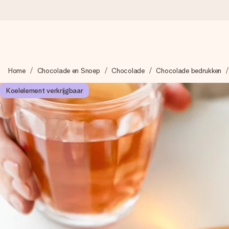
Voor 16:00 besteld, vandaag verzonden
Home
Chocolade en Snoep
Chocolade
Chocolade bedrukken
We maken jouw cadeau met zorg en zorgen dat het razendsnel 
Koelelement verkrijgbaar
4,8 (gebaseerd op +8.000 reviews)
Onze cadeaus worden gewaardeerd. Klanten beoordelen ons 
Gratis wenskaartje
Je maakt in een paar stappen iets unieks – met haar naam, ju