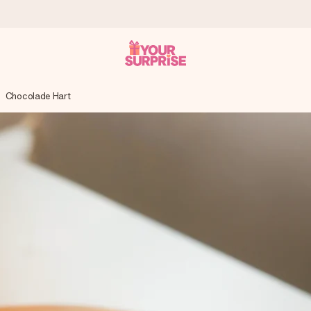
Chocolade Hart
onderweg is - zodat jij kunt geven op precies het juiste moment,
met een 4,7 op Google Reviews
llie foto of een boodschap die raakt. Zonder gedoe, maar met alle