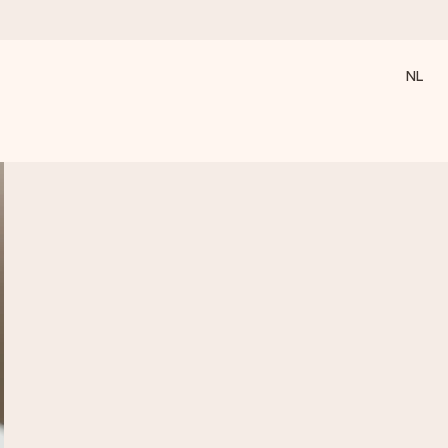
NL
 wanneer het het meeste betekent.
 aandacht voor het moment.