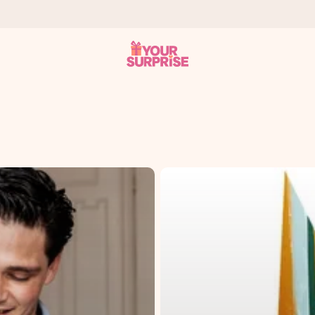
onderweg is - zodat jij kunt geven op precies het juiste moment,
met een 4,7 op Google Reviews
llie foto of een boodschap die raakt. Zonder gedoe, maar met alle