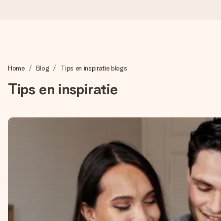
Voor 16:00 besteld, vandaag verzonden
Home
Blog
Tips en inspiratie blogs
We maken jouw cadeau met zorg en zorgen dat het razendsnel 
Tips en inspiratie
4,8 (gebaseerd op +8.000 reviews)
Onze cadeaus worden gewaardeerd. Klanten beoordelen ons 
Gratis wenskaartje
Je maakt in een paar stappen iets unieks – met haar naam, ju