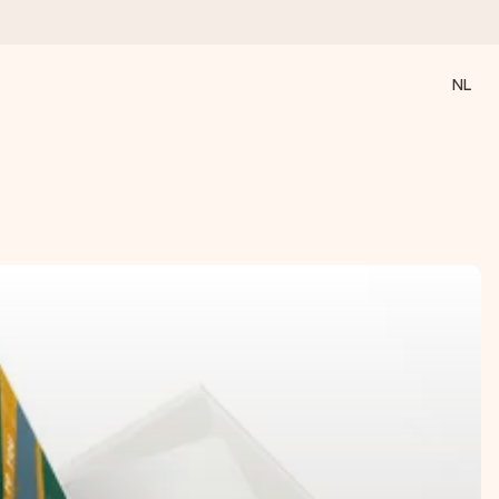
NL
 wanneer het het meeste betekent.
 aandacht voor het moment.