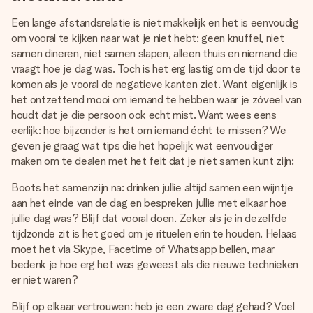
Een lange afstandsrelatie is niet makkelijk en het is eenvoudig
om vooral te kijken naar wat je niet hebt: geen knuffel, niet
samen dineren, niet samen slapen, alleen thuis en niemand die
vraagt hoe je dag was. Toch is het erg lastig om de tijd door te
komen als je vooral de negatieve kanten ziet. Want eigenlijk is
het ontzettend mooi om iemand te hebben waar je zóveel van
houdt dat je die persoon ook echt mist. Want wees eens
eerlijk: hoe bijzonder is het om iemand écht te missen? We
geven je graag wat tips die het hopelijk wat eenvoudiger
maken om te dealen met het feit dat je niet samen kunt zijn:
Boots het samenzijn na: drinken jullie altijd samen een wijntje
aan het einde van de dag en bespreken jullie met elkaar hoe
jullie dag was? Blijf dat vooral doen. Zeker als je in dezelfde
tijdzonde zit is het goed om je rituelen erin te houden. Helaas
moet het via Skype, Facetime of Whatsapp bellen, maar
bedenk je hoe erg het was geweest als die nieuwe technieken
er niet waren?
Blijf op elkaar vertrouwen: heb je een zware dag gehad? Voel