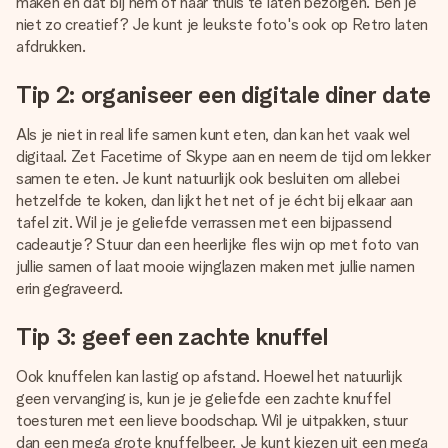
maken en dat bij hem of haar thuis te laten bezorgen. Ben je
niet zo creatief? Je kunt je leukste foto's ook op Retro laten
afdrukken.
Tip 2: organiseer een digitale diner date
Als je niet in real life samen kunt eten, dan kan het vaak wel
digitaal. Zet Facetime of Skype aan en neem de tijd om lekker
samen te eten. Je kunt natuurlijk ook besluiten om allebei
hetzelfde te koken, dan lijkt het net of je écht bij elkaar aan
tafel zit. Wil je je geliefde verrassen met een bijpassend
cadeautje? Stuur dan een heerlijke fles wijn op met foto van
jullie samen of laat mooie wijnglazen maken met jullie namen
erin gegraveerd.
Tip 3: geef een zachte knuffel
Ook knuffelen kan lastig op afstand. Hoewel het natuurlijk
geen vervanging is, kun je je geliefde een zachte knuffel
toesturen met een lieve boodschap. Wil je uitpakken, stuur
dan een mega grote knuffelbeer. Je kunt kiezen uit een mega