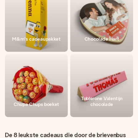
M&m's cadeaupakket
Chocolade Hart
Toblerone Valentijn
Chupa Chups boeket
chocolade
De 8 leukste cadeaus die door de brievenbus