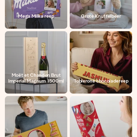
Mega Milka reep
Grote Knuffelbeer
Moët et Chandon Brut
Imperial Magnum 1500ml
Toblerone chocoladereep