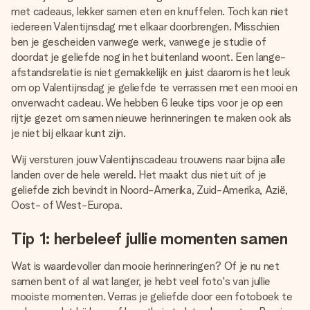
jullie foto of een boodschap die raakt. Zonder gedoe, maar
met cadeaus, lekker samen eten en knuffelen. Toch kan niet
met alle aandacht voor het moment.
iedereen Valentijnsdag met elkaar doorbrengen. Misschien
ben je gescheiden vanwege werk, vanwege je studie of
doordat je geliefde nog in het buitenland woont. Een lange-
afstandsrelatie is niet gemakkelijk en juist daarom is het leuk
om op Valentijnsdag je geliefde te verrassen met een mooi en
onverwacht cadeau. We hebben 6 leuke tips voor je op een
rijtje gezet om samen nieuwe herinneringen te maken ook als
je niet bij elkaar kunt zijn.
Wij versturen jouw Valentijnscadeau trouwens naar bijna alle
landen over de hele wereld. Het maakt dus niet uit of je
geliefde zich bevindt in Noord-Amerika, Zuid-Amerika, Azië,
Oost- of West-Europa.
Tip 1: herbeleef jullie momenten samen
Wat is waardevoller dan mooie herinneringen? Of je nu net
samen bent of al wat langer, je hebt veel foto's van jullie
mooiste momenten. Verras je geliefde door een fotoboek te