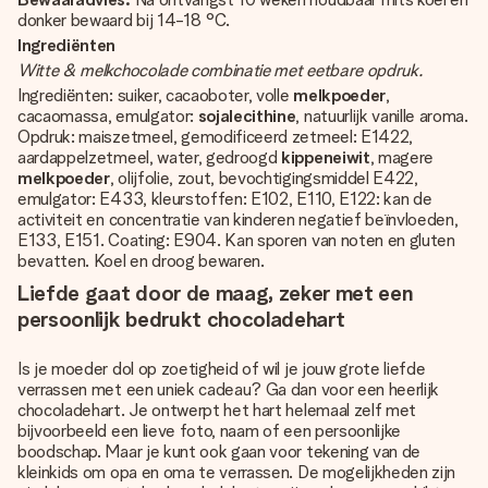
donker bewaard bij 14-18 °C.
Ingrediënten
Witte & melkchocolade combinatie met eetbare opdruk.
Ingrediënten: suiker, cacaoboter, volle
melkpoeder
,
cacaomassa, emulgator:
sojalecithine
, natuurlijk vanille aroma.
Opdruk: maiszetmeel, gemodificeerd zetmeel: E1422,
aardappelzetmeel, water, gedroogd
kippeneiwit
, magere
melkpoeder
, olijfolie, zout, bevochtigingsmiddel E422,
emulgator: E433, kleurstoffen: E102, E110, E122: kan de
activiteit en concentratie van kinderen negatief beïnvloeden,
E133, E151. Coating: E904. Kan sporen van noten en gluten
bevatten. Koel en droog bewaren.
Liefde gaat door de maag, zeker met een
persoonlijk bedrukt chocoladehart
Is je moeder dol op zoetigheid of wil je jouw grote liefde
verrassen met een uniek cadeau? Ga dan voor een heerlijk
chocoladehart. Je ontwerpt het hart helemaal zelf met
bijvoorbeeld een lieve foto, naam of een persoonlijke
boodschap. Maar je kunt ook gaan voor tekening van de
kleinkids om opa en oma te verrassen. De mogelijkheden zijn