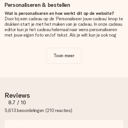
Personaliseren & bestellen
Wat is personaliseren en hoe werkt dit op de website?
Door bij een cadeau op de ‘Personaliseer jouw cadeau’ knop te
drukken start je met het maken van je cadeau. In onze cadeau
editor kun je het cadeau helemaal naar wens personaliseren
met jouw eigen foto en/of tekst. Als je wilt kun je ook nog
kiezen voor een tof design om je unieke cadeau helemaal af
te maken.
Toon meer
Is personalisatie in de prijs inbegrepen?
De prijs die op de website wordt getoond is inclusief de
personalisatie van jouw cadeau. Wel zo duidelijk!
Hoe weet ik of mijn foto van de juiste kwaliteit is?
We willen er zeker van zijn dat je helemaal blij bent met je
cadeau. Daarom is het belangrijk om foto's van hoge kwaliteit
Reviews
te gebruiken. Als je niet zeker bent over de kwaliteit van je
foto, neem dan contact op met onze klantenservice en stuur
8.7
/ 10
je foto mee met het cadeau dat je wilt bestellen. Zij kunnen
5,613 beoordelingen
(
210 reacties
)
de kwaliteit dan voor je controleren!
Welke formaten kan ik uploaden?
Je kan gebruik maken van JPG en PNG bestanden om te