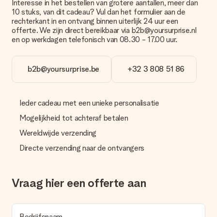
Betalen
Interesse in het bestellen van grotere aantallen, meer dan
10 stuks, van dit cadeau? Vul dan het formulier aan de
Hoe kan ik mijn bestelling betalen?
rechterkant in en ontvang binnen uiterlijk 24 uur een
Wij bieden de volgende betaalmethodes aan: iDeal, Paypal,
offerte. We zijn direct bereikbaar via b2b@yoursurprise.nl
creditcard of handmatige overboeking. Hou bij handmatige
en op werkdagen telefonisch van 08.30 - 17.00 uur.
overboeking wel rekening met 3 dagen extra levertijd van je
cadeau.
b2b@yoursurprise.be
+32 3 808 51 86
Cadeau ontvangen
Wat als het cadeau toch niet helemaal naar mijn zin is?
We vinden het erg vervelend als je cadeau niet naar wens is
Ieder cadeau met een unieke personalisatie
geleverd. Je kunt hiervoor contact opnemen met onze
klantenservice, zij helpen je graag bij het vinden van een
Mogelijkheid tot achteraf betalen
passende oplossing.
Wereldwijde verzending
Wordt de factuur met de bestelling meegestuurd?
Directe verzending naar de ontvangers
Er wordt geen factuur meegestuurd bij je bestelling. Je
ontvangt deze bij de bevestiging van de verzending en je kunt
deze ook altijd terugvinden in jouw MySurprise. Je kunt dus
gerust het cadeau gelijk bij de ontvanger laten afleveren, zo is
Vraag hier een offerte aan
het echt een verrassing!
Bedrijfsnaam