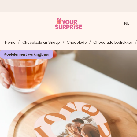
NL
Voor 16:00 besteld, vandaag verzonden
Home
Chocolade en Snoep
Chocolade
Chocolade bedrukken
We maken jouw cadeau met zorg en zorgen dat het
razendsnel onderweg is - zodat jij kunt geven op precies
Koelelement verkrijgbaar
het juiste moment, wanneer het het meeste betekent.
4,8 (gebaseerd op +8.000 reviews)
Onze cadeaus worden gewaardeerd. Klanten beoordelen
ons met een 4,7 op Google Reviews
Gratis wenskaartje
Je maakt in een paar stappen iets unieks – met haar naam,