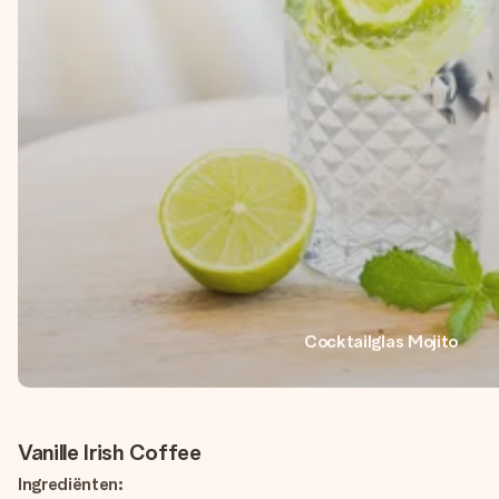
Cocktailglas Mojito
Vanille Irish Coffee
Ingrediënten: