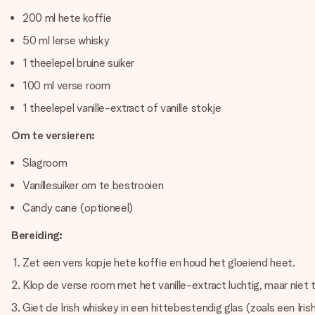
200 ml hete koffie
50 ml Ierse whisky
1 theelepel bruine suiker
100 ml verse room
1 theelepel vanille-extract of vanille stokje
Om te versieren:
Slagroom
Vanillesuiker om te bestrooien
Candy cane (optioneel)
Bereiding:
Zet een vers kopje hete koffie en houd het gloeiend heet.
Klop de verse room met het vanille-extract luchtig, maar niet te
Giet de Irish whiskey in een hittebestendig glas (zoals een Iri