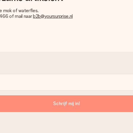
ie mok of waterfles.
466 of mail naar
b2b@yoursurprise.nl
Schrijf mij in!