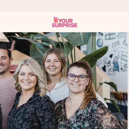
onderweg is - zodat jij kunt geven op precies het juiste moment,
met een 4,7 op Google Reviews
llie foto of een boodschap die raakt. Zonder gedoe, maar met alle