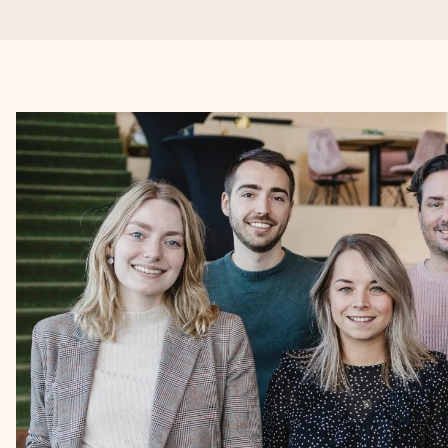
Voor 16:00 besteld, vandaag verzonden
We maken jouw cadeau met zorg en zorgen dat het razendsnel 
4,8 (gebaseerd op +8.000 reviews)
Onze cadeaus worden gewaardeerd. Klanten beoordelen ons 
Gratis wenskaartje
Je maakt in een paar stappen iets unieks – met haar naam, ju