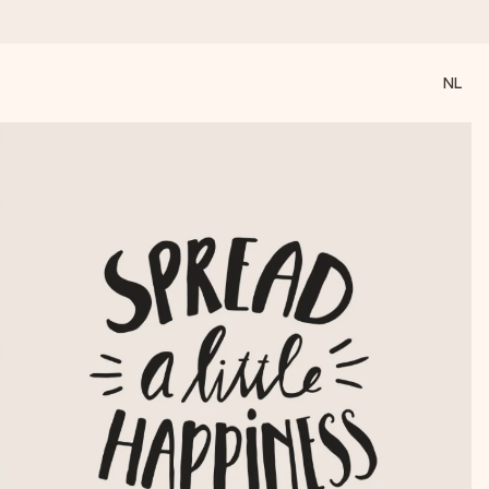
NL
 wanneer het het meeste betekent.
 aandacht voor het moment.