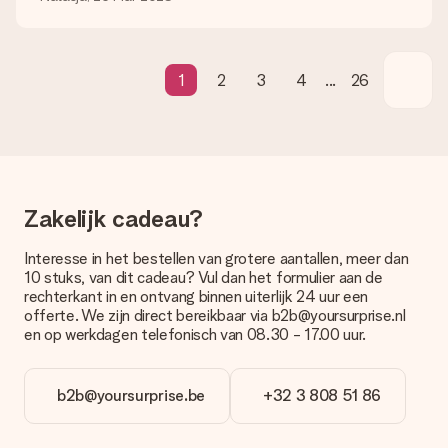
cadeau. Je kunt erop vertrouwen dat het cadeau netjes op
deze dag wordt geleverd door onze vervoerder.
Welke bezorgopties kan ik kiezen?
1
2
3
4
...
26
Je kunt kiezen uit een normale snelle levering, of een express
levering. Per cadeau worden de mogelijke leveropties
weergegeven op de artikelpagina. Het cadeau dat je wilt
bestellen wordt verstuurd als pakketpost of als
brievenbuspakje. Wil je weten of je een pakketje of
brievenbus stuk mag verwachten, neem dan even contact op
met onze klantenservice.
Zakelijk cadeau?
Betalen
Interesse in het bestellen van grotere aantallen, meer dan
Hoe kan ik mijn bestelling betalen?
10 stuks, van dit cadeau? Vul dan het formulier aan de
Wij bieden de volgende betaalmethodes aan: iDeal, Paypal,
rechterkant in en ontvang binnen uiterlijk 24 uur een
creditcard of handmatige overboeking. Hou bij handmatige
offerte. We zijn direct bereikbaar via b2b@yoursurprise.nl
overboeking wel rekening met 3 dagen extra levertijd van je
en op werkdagen telefonisch van 08.30 - 17.00 uur.
cadeau.
Cadeau ontvangen
b2b@yoursurprise.be
+32 3 808 51 86
Wat als het cadeau toch niet helemaal naar mijn zin is?
We vinden het erg vervelend als je cadeau niet naar wens is