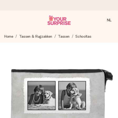
NL
Voor 16:00 besteld, vandaag verzonden
Home
Tassen & Rugzakken
Tassen
Schooltas
We maken jouw cadeau met zorg en zorgen dat het
razendsnel onderweg is - zodat jij kunt geven op precies
het juiste moment, wanneer het het meeste betekent.
4,8 (gebaseerd op +8.000 reviews)
Onze cadeaus worden gewaardeerd. Klanten beoordelen
ons met een 4,7 op Google Reviews
Gratis wenskaartje
Je maakt in een paar stappen iets unieks – met haar naam,