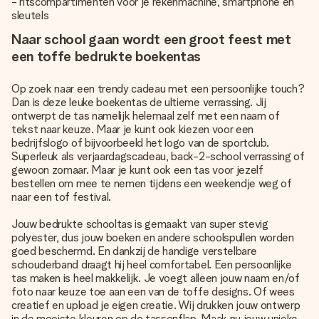
- ritscompartimenten voor je rekenmachine, smartphone en
sleutels
Naar school gaan wordt een groot feest met
een toffe bedrukte boekentas
Op zoek naar een trendy cadeau met een persoonlijke touch?
Dan is deze leuke boekentas de ultieme verrassing. Jij
ontwerpt de tas namelijk helemaal zelf met een naam of
tekst naar keuze. Maar je kunt ook kiezen voor een
bedrijfslogo of bijvoorbeeld het logo van de sportclub.
Superleuk als verjaardagscadeau, back-2-school verrassing of
gewoon zomaar. Maar je kunt ook een tas voor jezelf
bestellen om mee te nemen tijdens een weekendje weg of
naar een tof festival.
Jouw bedrukte schooltas is gemaakt van super stevig
polyester, dus jouw boeken en andere schoolspullen worden
goed beschermd. En dankzij de handige verstelbare
schouderband draagt hij heel comfortabel. Een persoonlijke
tas maken is heel makkelijk. Je voegt alleen jouw naam en/of
foto naar keuze toe aan een van de toffe designs. Of wees
creatief en upload je eigen creatie. Wij drukken jouw ontwerp
in de mooiste kleuren op de tassenflap. Maak nu jouw unieke