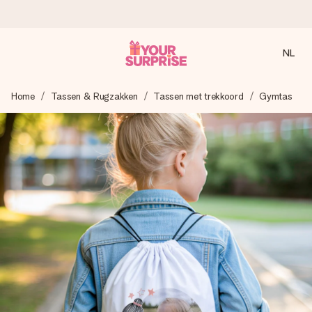
NL
Voor 16:00 besteld, vandaag verzonden
Home
Tassen & Rugzakken
Tassen met trekkoord
Gymtas
We maken jouw cadeau met zorg en zorgen dat het
razendsnel onderweg is - zodat jij kunt geven op precies
het juiste moment, wanneer het het meeste betekent.
4,8 (gebaseerd op +8.000 reviews)
Onze cadeaus worden gewaardeerd. Klanten beoordelen
ons met een 4,7 op Google Reviews
Gratis wenskaartje
Je maakt in een paar stappen iets unieks – met haar naam,