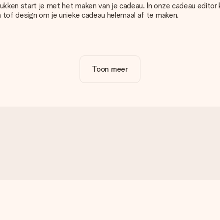
rukken start je met het maken van je cadeau. In onze cadeau editor
en tof design om je unieke cadeau helemaal af te maken.
satie van jouw cadeau. Wel zo duidelijk!
Toon meer
u. Daarom is het belangrijk om foto's van hoge kwaliteit te gebruiken
cadeau dat je wilt bestellen. Zij kunnen de kwaliteit dan voor je co
n onze editor. Is dit te technisch of heb je een afbeelding van e
g zodat je alsnog jouw cadeau kunt maken!
epaalde kleur, maar je ziet die niet op de website staan? Neem dan 
je in?
e een leuk kaartje toevoegen bij je cadeau. Op dit kaartje kun je ee
oi in te pakken. Wel versturen we onze cadeaus in een feestelijk