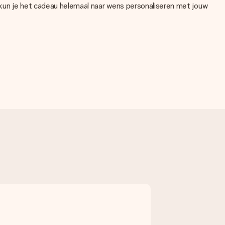
 kun je het cadeau helemaal naar wens personaliseren met jouw
. Als je niet zeker bent over de kwaliteit van je foto, neem dan
ntroleren!
en ander bestandstype die je graag zou willen gebruiken? Neem
even contact op met onze klantenservice, zij helpen je graag!
n persoonlijke boodschap plaatsen, zodat de ontvanger precies
e verzendverpakking. Zo is jouw cadeau klaar om gegeven te