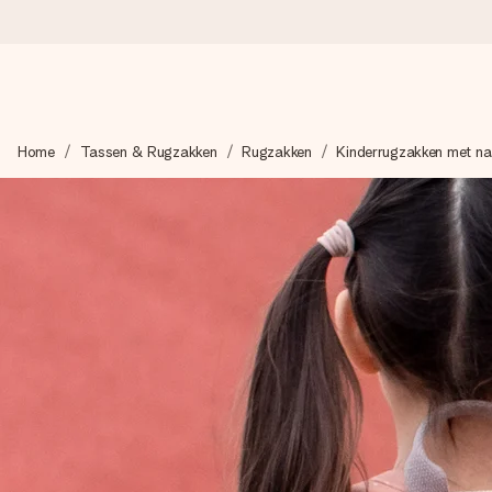
Voor 16:00 besteld, vandaag verzonden
Home
Tassen & Rugzakken
Rugzakken
Kinderrugzakken met n
We maken jouw cadeau met zorg en zorgen dat het razendsnel 
4,8 (gebaseerd op +8.000 reviews)
Onze cadeaus worden gewaardeerd. Klanten beoordelen ons 
Gratis wenskaartje
Je maakt in een paar stappen iets unieks – met haar naam, ju