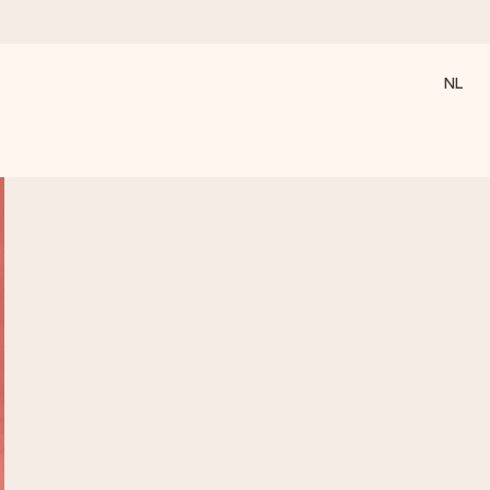
NL
 wanneer het het meeste betekent.
 aandacht voor het moment.