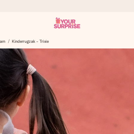
aam
Kinderrugzak - Trixie
onderweg is - zodat jij kunt geven op precies het juiste moment,
met een 4,7 op Google Reviews
llie foto of een boodschap die raakt. Zonder gedoe, maar met alle