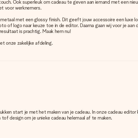
 touch. Ook superleuk om cadeau te geven aan iemand met een nieu
ket voor werknemers.
g metaal met een glossy finish. Dit geeft jouw accessoire een luxe l
oto of logo naar keuze toe in de editor. Daarna gaan wij voor je aan 
resultaat is prachtig. Maak hem nu!
t onze zakelijke afdeling.
rukken start je met het maken van je cadeau. In onze cadeau editor
en tof design om je unieke cadeau helemaal af te maken.
satie van jouw cadeau. Wel zo duidelijk!