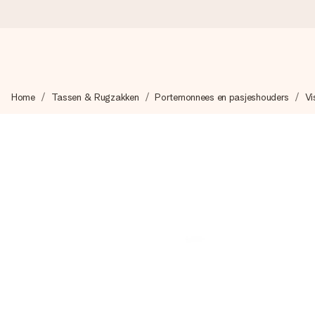
Voor 16:00 besteld, vandaag verzonden
Home
Tassen & Rugzakken
Portemonnees en pasjeshouders
Vi
We maken jouw cadeau met zorg en zorgen dat het razendsnel 
4,8 (gebaseerd op +8.000 reviews)
Onze cadeaus worden gewaardeerd. Klanten beoordelen ons 
Gratis wenskaartje
Je maakt in een paar stappen iets unieks – met haar naam, ju