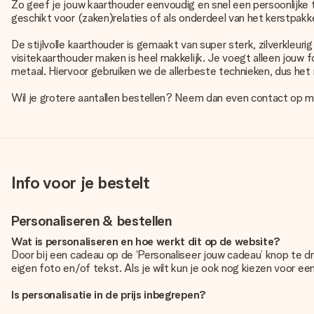
Zo geef je jouw kaarthouder eenvoudig en snel een persoonlijke
geschikt voor (zaken)relaties of als onderdeel van het kerstpak
De stijlvolle kaarthouder is gemaakt van super sterk, zilverkleuri
visitekaarthouder maken is heel makkelijk. Je voegt alleen jouw f
metaal. Hiervoor gebruiken we de allerbeste technieken, dus het 
Wil je grotere aantallen bestellen? Neem dan even contact op me
Info voor je bestelt
Personaliseren & bestellen
Wat is personaliseren en hoe werkt dit op de website?
Door bij een cadeau op de ‘Personaliseer jouw cadeau’ knop te d
eigen foto en/of tekst. Als je wilt kun je ook nog kiezen voor e
Is personalisatie in de prijs inbegrepen?
De prijs die op de website wordt getoond is inclusief de personali