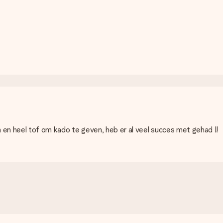
precies aangeven wanneer jouw cadeau bezorgd moet worden.
eau. Je kunt erop vertrouwen dat het cadeau netjes op deze dag wo
evering. Per cadeau worden de mogelijke leveropties weergegeven op 
of je een pakketje of brievenbus stuk mag verwachten, neem dan ev
tcard of handmatige overboeking. Hou bij handmatige overboeking w
n en heel tof om kado te geven, heb er al veel succes met gehad !!
verd. Je kunt hiervoor contact opnemen met onze klantenservice, zij
 deze bij de bevestiging van de verzending en je kunt deze ook alti
 verrassing!