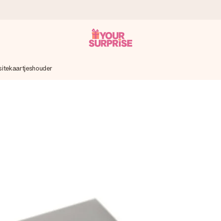
sitekaartjeshouder
onderweg is - zodat jij kunt geven op precies het juiste moment,
met een 4,7 op Google Reviews
llie foto of een boodschap die raakt. Zonder gedoe, maar met alle