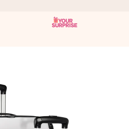
onderweg is - zodat jij kunt geven op precies het juiste moment,
met een 4,7 op Google Reviews
llie foto of een boodschap die raakt. Zonder gedoe, maar met alle