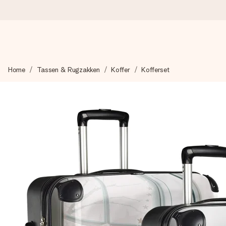
Voor 16:00 besteld, vandaag verzonden
Home
Tassen & Rugzakken
Koffer
Kofferset
We maken jouw cadeau met zorg en zorgen dat het razendsnel 
4,8 (gebaseerd op +8.000 reviews)
Onze cadeaus worden gewaardeerd. Klanten beoordelen ons 
Gratis wenskaartje
Je maakt in een paar stappen iets unieks – met haar naam, ju