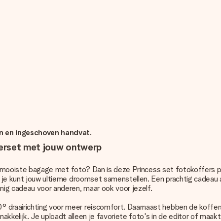
en en ingeschoven handvat
.
fferset met jouw ontwerp
allermooiste bagage met foto? Dan is deze Princess set fotokoffers p
s je kunt jouw ultieme droomset samenstellen. Een prachtig cadeau a
nnig cadeau voor anderen, maar ook voor jezelf.
 draairichting voor meer reiscomfort. Daarnaast hebben de koffers 
kkelijk. Je uploadt alleen je favoriete foto's in de editor of maakt