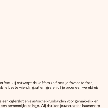
erfect. Jij ontwerpt de koffers zelf met je favoriete foto,
ls je beste vriendin gaat emigreren of je broer een wereldreis
een cijferslot en elastische kruisbanden voor gemakkelijk en
 een persoonlijke collage. Wij drukken jouw creaties haarscherp