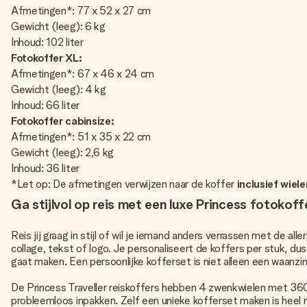
Afmetingen*: 77 x 52 x 27 cm
Gewicht (leeg): 6 kg
Inhoud: 102 liter
Fotokoffer XL:
Afmetingen*: 67 x 46 x 24 cm
Gewicht (leeg): 4 kg
Inhoud: 66 liter
Fotokoffer cabinsize:
Afmetingen*: 51 x 35 x 22 cm
Gewicht (leeg): 2,6 kg
Inhoud: 36 liter
*Let op: De afmetingen verwijzen naar de koffer
inclusief wiel
Ga stijlvol op reis met een luxe Princess fotoko
Reis jij graag in stijl of wil je iemand anders verrassen met de 
collage, tekst of logo. Je personaliseert de koffers per stuk, du
gaat maken. Een persoonlijke kofferset is niet alleen een waanzi
De Princess Traveller reiskoffers hebben 4 zwenkwielen met 360°
probleemloos inpakken. Zelf een unieke kofferset maken is heel ma