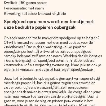
Kwaliteit: 150 grams papier
Personalisatie: met naam
Bewerking: full colour krasvast vinylfolie
Speelgoed opruimen wordt een feestje met
deze bedrukte papieren opbergzak
Op zoek naar een toffe manier om speelgoed op te bergen?
Of wil je iemand verrassen met een mooi cadeau voor de
kinderkamer? Dan is deze waanzinnig-leuke papieren
opbergzak perfect. Jij ontwerpt de zak voor speelgoed
namelijk helemaal zelf met een naam. Wedden dat de kleintjes
ineens heel graag hun speelgoed opruimen? Superleuk als
kraamcadeau of als verjaardagsverrassing. Maar je kunt ook je
eigen mini verrassen met zijn of haar eigen speelgoedzak.
Jouw toffe bedrukte opbergzak is gemaakt van super stevig
meerlaags papier. Hij kan dus gerust tegen een stootje en
ziet er ook nog eens waanzinnig uit. Zelf een papieren
speelgoedzak maken is onwijs makkelijk. Je voegt alleen jouw
naam naar keuze toe aan een van de vrolijke designs. Daarna
gaan wij voor je aan de slag en printen jouw creatie in het
allermooiste vinylfolie. Krasvast en in full colour. Maak vast