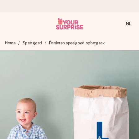
NL
Voor 16:00 besteld, vandaag verzonden
Home
Speelgoed
Papieren speelgoed opbergzak
We maken jouw cadeau met zorg en zorgen dat het
razendsnel onderweg is - zodat jij kunt geven op precies
het juiste moment, wanneer het het meeste betekent.
4,8 (gebaseerd op +8.000 reviews)
Onze cadeaus worden gewaardeerd. Klanten beoordelen
ons met een 4,7 op Google Reviews
Gratis wenskaartje
Je maakt in een paar stappen iets unieks – met haar naam,