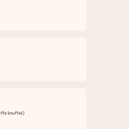
e verzendverpakking. Zo is jouw cadeau klaar om gegeven te
rdt geleverd door onze vervoerder.
de artikelpagina. Het cadeau dat je wilt bestellen wordt
en contact op met onze klantenservice.
el rekening met 3 dagen extra levertijd van je cadeau.
ffe knuffel:)