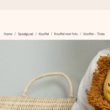
Voor 16:00 besteld, vandaag verzonden
Home
Speelgoed
Knuffel
Knuffel met foto
Knuffel - Trixie
We maken jouw cadeau met zorg en zorgen dat het razendsnel 
4,8 (gebaseerd op +8.000 reviews)
Onze cadeaus worden gewaardeerd. Klanten beoordelen ons 
Gratis wenskaartje
Je maakt in een paar stappen iets unieks – met haar naam, ju