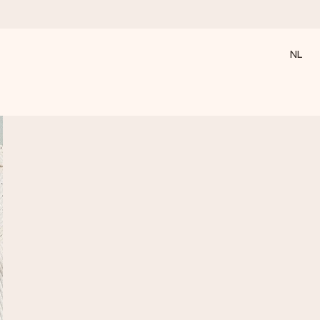
NL
 wanneer het het meeste betekent.
 aandacht voor het moment.