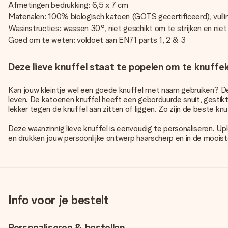
Afmetingen bedrukking: 6,5 x 7 cm
Materialen: 100% biologisch katoen (GOTS gecertificeerd), vull
Wasinstructies: wassen 30°, niet geschikt om te strijken en niet
Goed om te weten: voldoet aan EN71 parts 1, 2 & 3
Deze lieve knuffel staat te popelen om te knuffel
Kan jouw kleintje wel een goede
knuffel met naam
gebruiken? Dez
leven. De katoenen knuffel heeft een geborduurde snuit, gestikte
lekker tegen de knuffel aan zitten of liggen. Zo zijn de beste kn
Deze waanzinnig lieve knuffel is eenvoudig te personaliseren. Upl
en drukken jouw persoonlijke ontwerp haarscherp en in de mooist
Info voor je bestelt
Personaliseren & bestellen