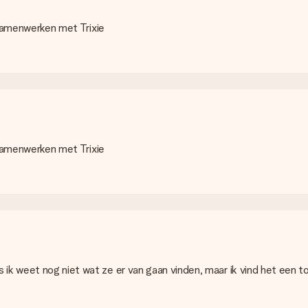
oi in te pakken. Wel versturen we onze cadeaus in een feestelijk
e samenwerken met Trixie
precies aangeven wanneer jouw cadeau bezorgd moet worden.
eau. Je kunt erop vertrouwen dat het cadeau netjes op deze dag wo
e samenwerken met Trixie
evering. Per cadeau worden de mogelijke leveropties weergegeven op 
of je een pakketje of brievenbus stuk mag verwachten, neem dan ev
tcard of handmatige overboeking. Hou bij handmatige overboeking w
ik weet nog niet wat ze er van gaan vinden, maar ik vind het een to