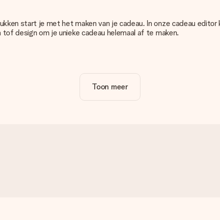
rukken start je met het maken van je cadeau. In onze cadeau editor
en tof design om je unieke cadeau helemaal af te maken.
satie van jouw cadeau. Wel zo duidelijk!
Toon meer
u. Daarom is het belangrijk om foto's van hoge kwaliteit te gebruiken
cadeau dat je wilt bestellen. Zij kunnen de kwaliteit dan voor je co
n onze editor. Is dit te technisch of heb je een afbeelding van e
g zodat je alsnog jouw cadeau kunt maken!
epaalde kleur, maar je ziet die niet op de website staan? Neem dan 
je in?
e een leuk kaartje toevoegen bij je cadeau. Op dit kaartje kun je ee