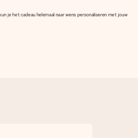
 kun je het cadeau helemaal naar wens personaliseren met jouw
. Als je niet zeker bent over de kwaliteit van je foto, neem dan
ntroleren!
en ander bestandstype die je graag zou willen gebruiken? Neem
even contact op met onze klantenservice, zij helpen je graag!
n persoonlijke boodschap plaatsen, zodat de ontvanger precies