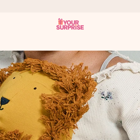
onderweg is - zodat jij kunt geven op precies het juiste moment,
met een 4,7 op Google Reviews
llie foto of een boodschap die raakt. Zonder gedoe, maar met alle