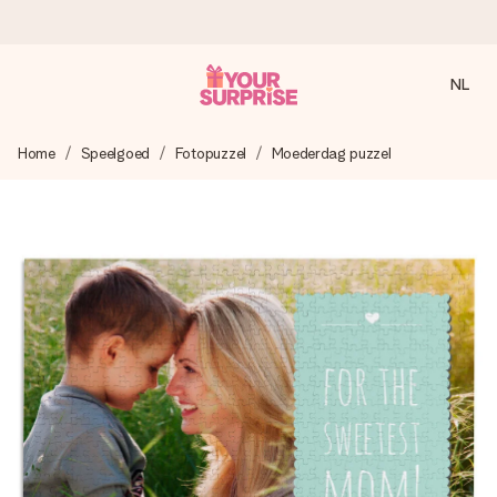
NL
Voor 16:00 besteld, vandaag verzonden
Home
Speelgoed
Fotopuzzel
Moederdag puzzel
We maken jouw cadeau met zorg en zorgen dat het
razendsnel onderweg is - zodat jij kunt geven op precies
het juiste moment, wanneer het het meeste betekent.
4,8 (gebaseerd op +8.000 reviews)
Onze cadeaus worden gewaardeerd. Klanten beoordelen
ons met een 4,7 op Google Reviews
Gratis wenskaartje
Je maakt in een paar stappen iets unieks – met haar naam,