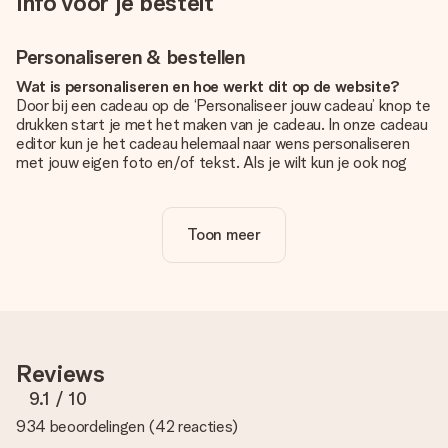
Info voor je bestelt
Personaliseren & bestellen
Wat is personaliseren en hoe werkt dit op de website?
Door bij een cadeau op de ‘Personaliseer jouw cadeau’ knop te
drukken start je met het maken van je cadeau. In onze cadeau
editor kun je het cadeau helemaal naar wens personaliseren
met jouw eigen foto en/of tekst. Als je wilt kun je ook nog
kiezen voor een tof design om je unieke cadeau helemaal af
te maken.
Toon meer
Is personalisatie in de prijs inbegrepen?
De prijs die op de website wordt getoond is inclusief de
personalisatie van jouw cadeau. Wel zo duidelijk!
Hoe weet ik of mijn foto van de juiste kwaliteit is?
We willen er zeker van zijn dat je helemaal blij bent met je
cadeau. Daarom is het belangrijk om foto's van hoge kwaliteit
Reviews
te gebruiken. Als je niet zeker bent over de kwaliteit van je
foto, neem dan contact op met onze klantenservice en stuur
9.1
/ 10
je foto mee met het cadeau dat je wilt bestellen. Zij kunnen
934 beoordelingen
(
42 reacties
)
de kwaliteit dan voor je controleren!