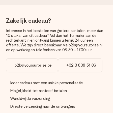
met onze klantenservice.
Betalen
Hoe kan ik mijn bestelling betalen?
Zakelijk cadeau?
Wij bieden de volgende betaalmethodes aan: iDeal, Paypal,
creditcard of handmatige overboeking. Hou bij handmatige
Interesse in het bestellen van grotere aantallen, meer dan
overboeking wel rekening met 3 dagen extra levertijd van je
10 stuks, van dit cadeau? Vul dan het formulier aan de
cadeau.
rechterkant in en ontvang binnen uiterlijk 24 uur een
offerte. We zijn direct bereikbaar via b2b@yoursurprise.nl
Cadeau ontvangen
en op werkdagen telefonisch van 08.30 - 17.00 uur.
Wat als het cadeau toch niet helemaal naar mijn zin is?
We vinden het erg vervelend als je cadeau niet naar wens is
geleverd. Je kunt hiervoor contact opnemen met onze
b2b@yoursurprise.be
+32 3 808 51 86
klantenservice, zij helpen je graag bij het vinden van een
passende oplossing.
Ieder cadeau met een unieke personalisatie
Wordt de factuur met de bestelling meegestuurd?
Er wordt geen factuur meegestuurd bij je bestelling. Je
Mogelijkheid tot achteraf betalen
ontvangt deze bij de bevestiging van de verzending en je kunt
deze ook altijd terugvinden in jouw MySurprise. Je kunt dus
Wereldwijde verzending
gerust het cadeau gelijk bij de ontvanger laten afleveren, zo is
Directe verzending naar de ontvangers
het echt een verrassing!