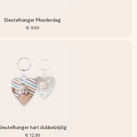
Sleutelhanger Moederdag
€ 9,99
Sleutelhanger hart dubbelzijdig
€ 12,99