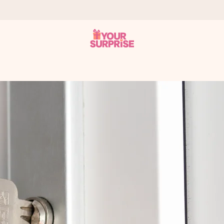
onderweg is - zodat jij kunt geven op precies het juiste moment,
met een 4,7 op Google Reviews
llie foto of een boodschap die raakt. Zonder gedoe, maar met alle