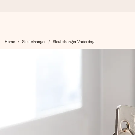
Voor 16:00 besteld, vandaag verzonden
Home
Sleutelhanger
Sleutelhanger Vaderdag
We maken jouw cadeau met zorg en zorgen dat het razendsnel 
4,8 (gebaseerd op +8.000 reviews)
Onze cadeaus worden gewaardeerd. Klanten beoordelen ons 
Gratis wenskaartje
Je maakt in een paar stappen iets unieks – met haar naam, ju