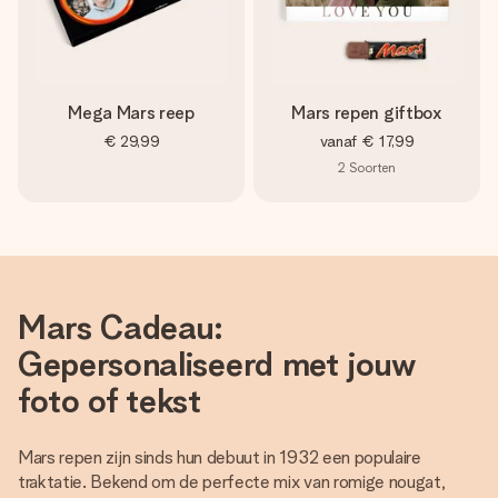
jullie foto of een boodschap die raakt. Zonder gedoe, maar
met alle aandacht voor het moment.
Mega Mars reep
Mars repen giftbox
€ 29,99
vanaf
€ 17,99
2
Soorten
Mars Cadeau:
Gepersonaliseerd met jouw
foto of tekst
Mars repen zijn sinds hun debuut in 1932 een populaire
traktatie. Bekend om de perfecte mix van romige nougat,