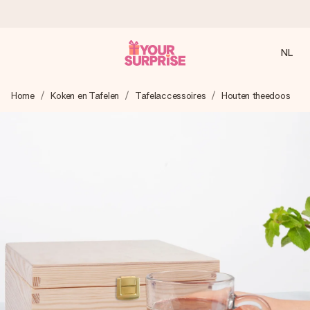
NL
Voor 16:00 besteld, vandaag verzonden
Home
Koken en Tafelen
Tafelaccessoires
Houten theedoos
We maken jouw cadeau met zorg en zorgen dat het
razendsnel onderweg is - zodat jij kunt geven op precies
het juiste moment, wanneer het het meeste betekent.
4,8 (gebaseerd op +8.000 reviews)
Onze cadeaus worden gewaardeerd. Klanten beoordelen
ons met een 4,7 op Google Reviews
Gratis wenskaartje
Je maakt in een paar stappen iets unieks – met haar naam,