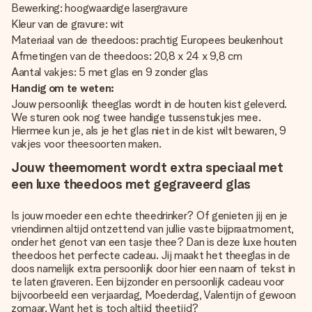
Bewerking: hoogwaardige lasergravure
Kleur van de gravure: wit
Materiaal van de theedoos: prachtig Europees beukenhout
Afmetingen van de theedoos: 20,8 x 24 x 9,8 cm
Aantal vakjes: 5 met glas en 9 zonder glas
Handig om te weten:
Jouw persoonlijk theeglas wordt in de houten kist geleverd.
We sturen ook nog twee handige tussenstukjes mee.
Hiermee kun je, als je het glas niet in de kist wilt bewaren, 9
vakjes voor theesoorten maken.
Jouw theemoment wordt extra speciaal met
een luxe theedoos met gegraveerd glas
Is jouw moeder een echte theedrinker? Of genieten jij en je
vriendinnen altijd ontzettend van jullie vaste bijpraatmoment,
onder het genot van een tasje thee? Dan is deze luxe houten
theedoos het perfecte cadeau. Jij maakt het theeglas in de
doos namelijk extra persoonlijk door hier een naam of tekst in
te laten graveren. Een bijzonder en persoonlijk cadeau voor
bijvoorbeeld een verjaardag, Moederdag, Valentijn of gewoon
zomaar. Want het is toch altijd theetijd?