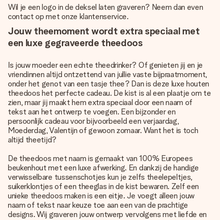
Wil je een logo in de deksel laten graveren? Neem dan even
contact op met onze klantenservice.
Jouw theemoment wordt extra speciaal met
een luxe gegraveerde theedoos
Is jouw moeder een echte theedrinker? Of genieten jij en je
vriendinnen altijd ontzettend van jullie vaste bijpraatmoment,
onder het genot van een tasje thee? Dan is deze luxe houten
theedoos het perfecte cadeau. De kist is al een plaatje om te
zien, maar jij maakt hem extra speciaal door een naam of
tekst aan het ontwerp te voegen. Een bijzonder en
persoonlijk cadeau voor bijvoorbeeld een verjaardag,
Moederdag, Valentijn of gewoon zomaar. Want het is toch
altijd theetijd?
De theedoos met naam is gemaakt van 100% Europees
beukenhout met een luxe afwerking. En dankzij de handige
verwisselbare tussenschotjes kun je zelfs theelepeltjes,
suikerklontjes of een theeglas in de kist bewaren. Zelf een
unieke theedoos maken is een eitje. Je voegt alleen jouw
naam of tekst naar keuze toe aan een van de prachtige
designs. Wij graveren jouw ontwerp vervolgens met liefde en