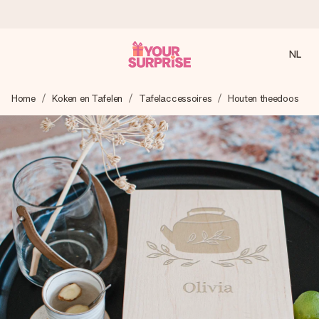
NL
Voor 16:00 besteld, vandaag verzonden
Home
Koken en Tafelen
Tafelaccessoires
Houten theedoos
We maken jouw cadeau met zorg en zorgen dat het
razendsnel onderweg is - zodat jij kunt geven op precies
het juiste moment, wanneer het het meeste betekent.
4,8 (gebaseerd op +8.000 reviews)
Onze cadeaus worden gewaardeerd. Klanten beoordelen
ons met een 4,7 op Google Reviews
Gratis wenskaartje
Je maakt in een paar stappen iets unieks – met haar naam,