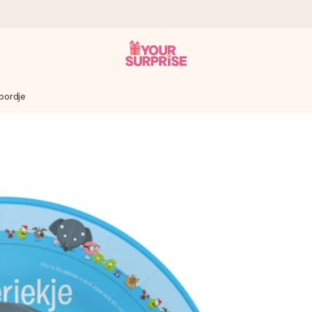
 bordje
onderweg is - zodat jij kunt geven op precies het juiste moment,
met een 4,7 op Google Reviews
llie foto of een boodschap die raakt. Zonder gedoe, maar met alle