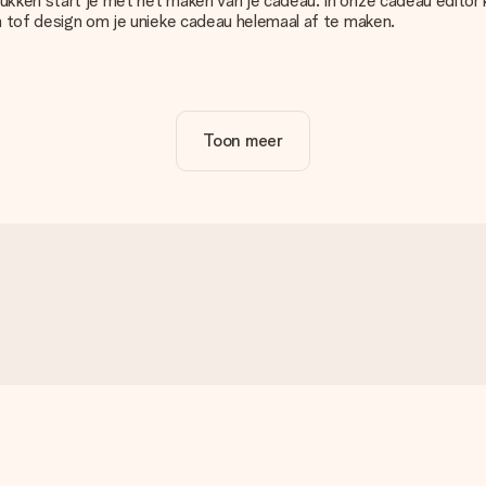
rukken start je met het maken van je cadeau. In onze cadeau editor
en tof design om je unieke cadeau helemaal af te maken.
satie van jouw cadeau. Wel zo duidelijk!
Toon meer
u. Daarom is het belangrijk om foto's van hoge kwaliteit te gebruiken
cadeau dat je wilt bestellen. Zij kunnen de kwaliteit dan voor je co
n onze editor. Is dit te technisch of heb je een afbeelding van e
g zodat je alsnog jouw cadeau kunt maken!
epaalde kleur, maar je ziet die niet op de website staan? Neem dan 
je in?
e een leuk kaartje toevoegen bij je cadeau. Op dit kaartje kun je ee
oi in te pakken. Wel versturen we onze cadeaus in een feestelijk