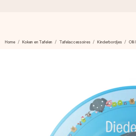
Voor 16:00 besteld, vandaag verzonden
Home
Koken en Tafelen
Tafelaccessoires
Kinderbordjes
Olli
We maken jouw cadeau met zorg en zorgen dat het razendsnel 
4,8 (gebaseerd op +8.000 reviews)
Onze cadeaus worden gewaardeerd. Klanten beoordelen ons 
Gratis wenskaartje
Je maakt in een paar stappen iets unieks – met haar naam, ju