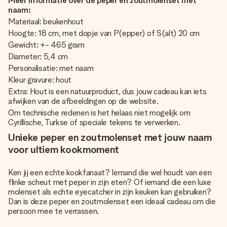
Meer informatie over de peper en zoutmolenset met
naam:
Materiaal: beukenhout
Hoogte: 18 cm, met dopje van P(epper) of S(alt) 20 cm
Gewicht: +- 465 gram
Diameter: 5,4 cm
Personalisatie: met naam
Kleur gravure: hout
Extra: Hout is een natuurproduct, dus jouw cadeau kan iets
afwijken van de afbeeldingen op de website.
Om technische redenen is het helaas niet mogelijk om
Cyrillische, Turkse of speciale tekens te verwerken.
Unieke peper en zoutmolenset met jouw naam
voor ultiem kookmoment
Ken jij een echte kookfanaat? Iemand die wel houdt van een
flinke scheut met peper in zijn eten? Of iemand die een luxe
molenset als echte eyecatcher in zijn keuken kan gebruiken?
Dan is deze peper en zoutmolenset een ideaal cadeau om die
persoon mee te verrassen.