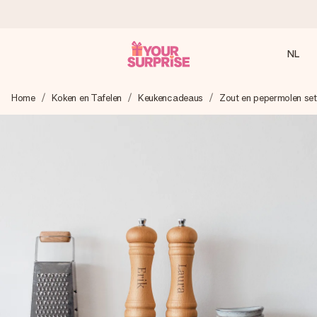
NL
Voor 16:00 besteld, vandaag verzonden
Home
Koken en Tafelen
Keukencadeaus
Zout en pepermolen set
We maken jouw cadeau met zorg en zorgen dat het
razendsnel onderweg is - zodat jij kunt geven op precies
het juiste moment, wanneer het het meeste betekent.
4,8 (gebaseerd op +8.000 reviews)
Onze cadeaus worden gewaardeerd. Klanten beoordelen
ons met een 4,7 op Google Reviews
Gratis wenskaartje
Je maakt in een paar stappen iets unieks – met haar naam,