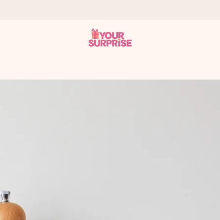
onderweg is - zodat jij kunt geven op precies het juiste moment,
met een 4,7 op Google Reviews
llie foto of een boodschap die raakt. Zonder gedoe, maar met alle