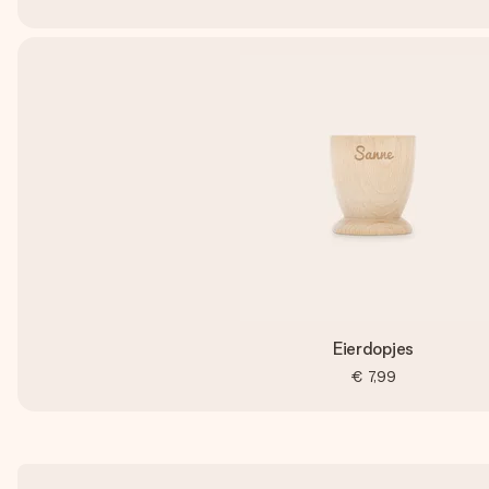
Eierdopjes
€ 7,99