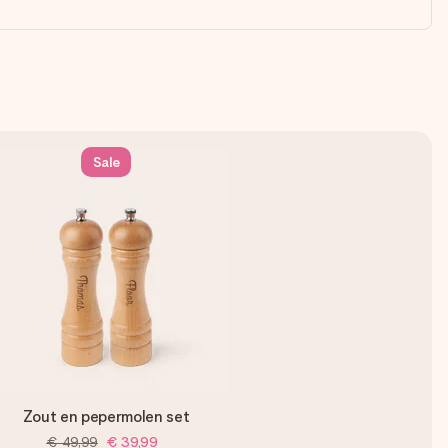
Sale
Zout en pepermolen set
€ 49,99
€ 39,99