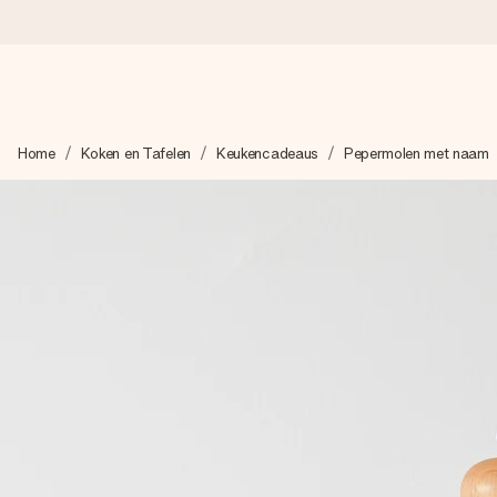
Voor 16:00 besteld, vandaag verzonden
Home
Koken en Tafelen
Keukencadeaus
Pepermolen met naam
We maken jouw cadeau met zorg en zorgen dat het razendsnel 
4,8 (gebaseerd op +8.000 reviews)
Onze cadeaus worden gewaardeerd. Klanten beoordelen ons 
Gratis wenskaartje
Je maakt in een paar stappen iets unieks – met haar naam, ju