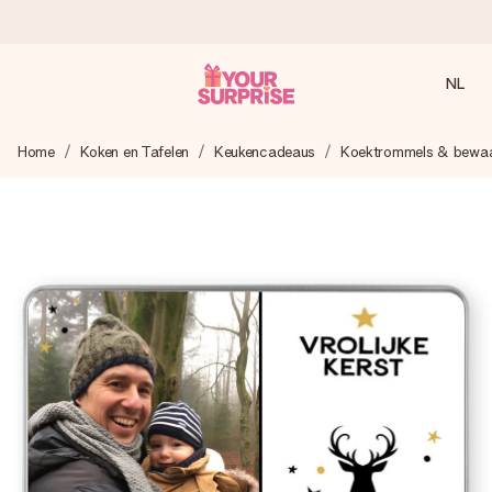
NL
Voor 16:00 besteld, vandaag verzonden
Home
Koken en Tafelen
Keukencadeaus
Koektrommels & bewaa
We maken jouw cadeau met zorg en zorgen dat het
razendsnel onderweg is - zodat jij kunt geven op precies
het juiste moment, wanneer het het meeste betekent.
4,8 (gebaseerd op +8.000 reviews)
Onze cadeaus worden gewaardeerd. Klanten beoordelen
ons met een 4,7 op Google Reviews
Gratis wenskaartje
Je maakt in een paar stappen iets unieks – met haar naam,