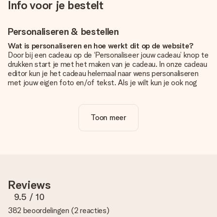
Info voor je bestelt
Personaliseren & bestellen
Wat is personaliseren en hoe werkt dit op de website?
Door bij een cadeau op de ‘Personaliseer jouw cadeau’ knop te
drukken start je met het maken van je cadeau. In onze cadeau
editor kun je het cadeau helemaal naar wens personaliseren
met jouw eigen foto en/of tekst. Als je wilt kun je ook nog
kiezen voor een tof design om je unieke cadeau helemaal af
te maken.
Toon meer
Is personalisatie in de prijs inbegrepen?
De prijs die op de website wordt getoond is inclusief de
personalisatie van jouw cadeau. Wel zo duidelijk!
Hoe weet ik of mijn foto van de juiste kwaliteit is?
We willen er zeker van zijn dat je helemaal blij bent met je
cadeau. Daarom is het belangrijk om foto's van hoge kwaliteit
Reviews
te gebruiken. Als je niet zeker bent over de kwaliteit van je
foto, neem dan contact op met onze klantenservice en stuur
9.5
/ 10
je foto mee met het cadeau dat je wilt bestellen. Zij kunnen
382 beoordelingen
(
2 reacties
)
de kwaliteit dan voor je controleren!