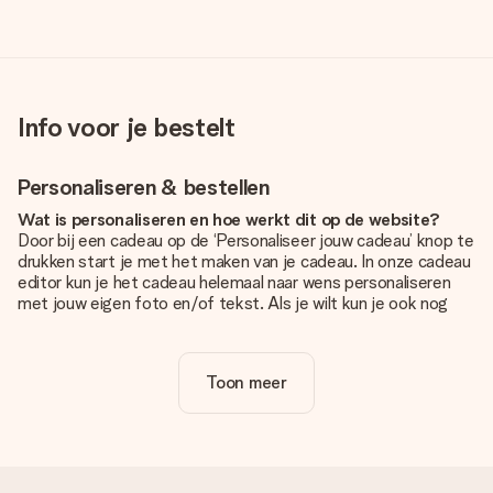
Info voor je bestelt
Personaliseren & bestellen
Wat is personaliseren en hoe werkt dit op de website?
Door bij een cadeau op de ‘Personaliseer jouw cadeau’ knop te
drukken start je met het maken van je cadeau. In onze cadeau
editor kun je het cadeau helemaal naar wens personaliseren
met jouw eigen foto en/of tekst. Als je wilt kun je ook nog
kiezen voor een tof design om je unieke cadeau helemaal af
te maken.
Toon meer
Is personalisatie in de prijs inbegrepen?
De prijs die op de website wordt getoond is inclusief de
personalisatie van jouw cadeau. Wel zo duidelijk!
Hoe weet ik of mijn foto van de juiste kwaliteit is?
We willen er zeker van zijn dat je helemaal blij bent met je