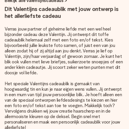
Bekijk alle valentijnscadeaus >
Dit Valentijns cadeaublik met jouw ontwerp is
het allerliefste cadeau
Verras jouw partner of geheime liefde met een wel heel
bijzonder cadeau deze Valentijn. Jij ontwerpt dit toffe
cadeaublik helemaal zelf met een foto en/of tekst. Kies
bijvoorbeeld jullie leukste foto samen, of juist een van jou
alleen zodat hij of zij altijd aan jou denkt. Verras je lief op
Valentijn, zijn/haar verjaardag of gewoon zomaar. Je kunt het
blik ook vullen met lieve briefjes, suikerzoete snoepjes of een
ander klein cadeautje. Jij scoort zeker weten punten met dit
doosje vol liefde.
Het speciale Valentijns cadeaublik is gemaakt van
hoogwaardig tin en kun je naar eigen wens vullen. Jij ontwerpt
in een mum van tijd jouw persoonlijke blik. Je hoeft alleen een
van de speciaal ontworpen liefdesdesings te kiezen en hier
een foto en/of tekst aan toe te voegen. Makkelijk toch?
Vervolgens drukken wij jouw creatie haarscherp en in de
allermooiste kleuren op de deksel. Begin snel met
personaliseren en maak een persoonlijk cadeaublik voor jouw
allerliefste!