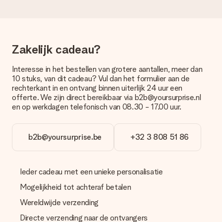
Je kunt kiezen uit een normale snelle levering, of een express
levering. Per cadeau worden de mogelijke leveropties
weergegeven op de artikelpagina. Het cadeau dat je wilt
bestellen wordt verstuurd als pakketpost of als
brievenbuspakje. Wil je weten of je een pakketje of
Zakelijk cadeau?
brievenbus stuk mag verwachten, neem dan even contact op
met onze klantenservice.
Interesse in het bestellen van grotere aantallen, meer dan
Betalen
10 stuks, van dit cadeau? Vul dan het formulier aan de
rechterkant in en ontvang binnen uiterlijk 24 uur een
Hoe kan ik mijn bestelling betalen?
offerte. We zijn direct bereikbaar via b2b@yoursurprise.nl
Wij bieden de volgende betaalmethodes aan: iDeal, Paypal,
en op werkdagen telefonisch van 08.30 - 17.00 uur.
creditcard of handmatige overboeking. Hou bij handmatige
overboeking wel rekening met 3 dagen extra levertijd van je
cadeau.
b2b@yoursurprise.be
+32 3 808 51 86
Cadeau ontvangen
Wat als het cadeau toch niet helemaal naar mijn zin is?
Ieder cadeau met een unieke personalisatie
We vinden het erg vervelend als je cadeau niet naar wens is
geleverd. Je kunt hiervoor contact opnemen met onze
Mogelijkheid tot achteraf betalen
klantenservice, zij helpen je graag bij het vinden van een
passende oplossing.
Wereldwijde verzending
Directe verzending naar de ontvangers
Wordt de factuur met de bestelling meegestuurd?