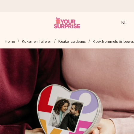
NL
Voor 16:00 besteld, vandaag verzonden
Home
Koken en Tafelen
Keukencadeaus
Koektrommels & bewaa
We maken jouw cadeau met zorg en zorgen dat het
razendsnel onderweg is - zodat jij kunt geven op precies
het juiste moment, wanneer het het meeste betekent.
4,8 (gebaseerd op +8.000 reviews)
Onze cadeaus worden gewaardeerd. Klanten beoordelen
ons met een 4,7 op Google Reviews
Gratis wenskaartje
Je maakt in een paar stappen iets unieks – met haar naam,