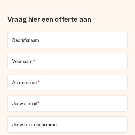
Er wordt geen factuur meegestuurd bij je bestelling. Je
ontvangt deze bij de bevestiging van de verzending en je kunt
deze ook altijd terugvinden in jouw MySurprise. Je kunt dus
Vraag hier een offerte aan
gerust het cadeau gelijk bij de ontvanger laten afleveren, zo is
het echt een verrassing!
Bedrijfsnaam
Voornaam
Achternaam
Jouw e-mail
Jouw telefoonnummer